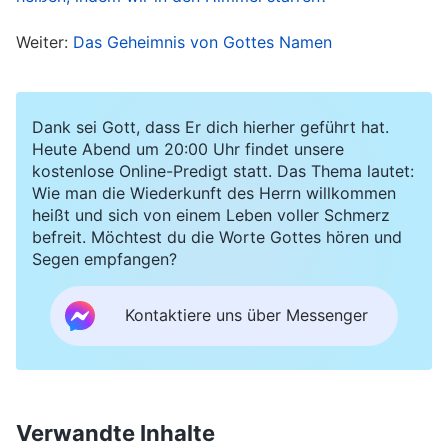
des Gerichts.“ Ich war erstaunt. Wenn der Herr
Weiter:
Das Geheimnis von Gottes Namen
Jesus zurückgekehrt wäre, würde Er auf einem
großen weißen Thron im Himmel sitzen und uns
einen nach dem anderen richten. Dieses
Dank sei Gott, dass Er dich hierher geführt hat.
Heute Abend um 20:00 Uhr findet unsere
Spektakel war nicht gesehen worden, wie
kostenlose Online-Predigt statt. Das Thema lautet:
konnte also das Gericht der letzten Tage schon
Wie man die Wiederkunft des Herrn willkommen
begonnen haben? Als ich das zu meinem Mann
heißt und sich von einem Leben voller Schmerz
befreit. Möchtest du die Worte Gottes hören und
sagte, lachte er nur und sagte: „Gottes Werk des
Segen empfangen?
Gerichts in den letzten Tagen ist nicht so, wie
wir es uns vorstellen. Gott ist im Fleisch zur Erde
Kontaktiere uns über Messenger
gekommen und Er bringt die Wahrheit zum
Ausdruck, um uns zu richten.“ Meine Zweifel
wuchsen und ich fragte mich: Wie könnte der
Verwandte Inhalte
Herr uns richten, indem Er Worte zum Ausdruck