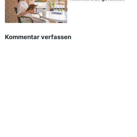
nicht, stimmte ich zu, an ihren Versammlungen
teilzunehmen.
Bei einer Versammlung hielt Schwester Liu von
Kommentar verfassen
der Kirche Gemeinschaft über meine Frage: „Das
Gericht des großen weißen Throns in der
Offenbarung war eine Vision, die Johannes auf
der Insel Patmos hatte und die das Werk Gottes
prophezeite, das Er in den letzten Tagen tun
würde. Es zeigte nicht die Tatsachen von Gottes
Werk. Wir können nicht versuchen, diese
Prophezeiung mit unseren Auffassungen und
Vorstellungen zu verstehen. Die Bibel sagt: ‚Und
das sollt ihr für das Erste wissen, daß keine