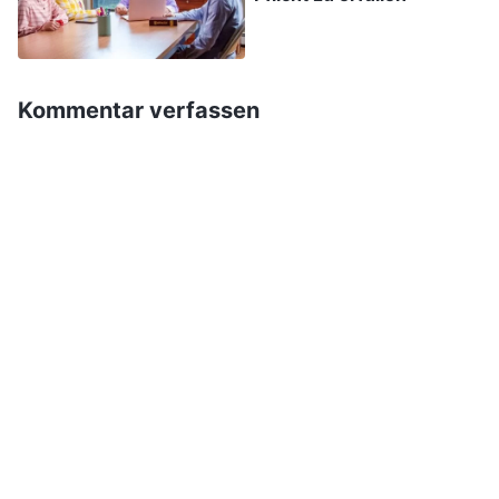
Gruppe so entwickelte, hing damit zusammen,
dass ich in dieser Zeit keine wirkliche Arbeit
geleistet hatte. Ich ging schnell zur Gruppe, um
Kommentar verfassen
mir ein Bild von der Situation zu machen. Zu
meiner Überraschung hatte Li Zhi das Gefühl,
sein Kaliber sei schlecht und er könne kein
Gruppenleiter sein, also übernahm er die
Verantwortung und trat zurück. Egal, wie die
Leiterin versuchte, mit ihm Gemeinschaft zu
halten und zu helfen, es half nichts. Nachdem Li
Zhi gegangen war, stellte ich fest, dass die
Gruppe, für die er verantwortlich gewesen war,
eine Unmenge von Problemen hatte. Lu Yuan ließ
ständig ihrer Negativität freien Lauf. Sie war der