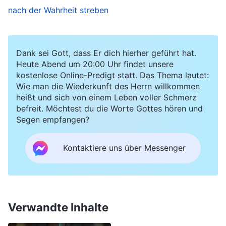
nach der Wahrheit streben
Nachfragen zum Arbeitsfortschritt ihre Zeit
verschwendeten, und äußerte diese Ansicht
sogar vor anderen. Ich wusste, dass ihre Haltung
Dank sei Gott, dass Er dich hierher geführt hat.
falsch war und es Li Zhi unmöglich machen
Heute Abend um 20:00 Uhr findet unsere
kostenlose Online-Predigt statt. Das Thema lautet:
würde, die Arbeit weiterzuverfolgen, ging der
Wie man die Wiederkunft des Herrn willkommen
Sache aber nicht weiter nach, um sie zu lösen;
heißt und sich von einem Leben voller Schmerz
befreit. Möchtest du die Worte Gottes hören und
ich bat Li Zhi nur, mit Lu Yuan Gemeinschaft zu
Segen empfangen?
halten. Später berichtete Li Zhi, dass Lu Yuan
ihre Pflichten normal ausführte, also verfolgte
Kontaktiere uns über Messenger
ich die Angelegenheit nicht weiter.
Ehe ich mich versah, war es Mitte Dezember,
und ich stellte fest, dass die Gruppe, für die Li Zhi
Verwandte Inhalte
verantwortlich war, immer noch sehr wenige