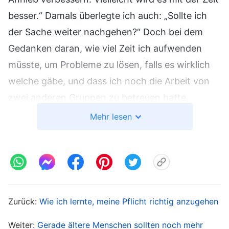
besser.“ Damals überlegte ich auch: „Sollte ich
der Sache weiter nachgehen?“ Doch bei dem
Gedanken daran, wie viel Zeit ich aufwenden
müsste, um Probleme zu lösen, falls es wirklich
welche gäbe, und dass ich noch die Arbeit von
zwei anderen Gruppen zu betreuen hatte,
dachte ich, wenn ich mich in all das einmischen
Mehr lesen
müsste, wäre ich völlig erschöpft! Nach langem
Überlegen entschied ich schließlich, es sei
besser, Li Zhi die Sache untersuchen und lösen
zu lassen. Einmal erfuhr ich, dass Lu Yuan, eine
neu versetzte Schwester, gegen Li Zhis
Zurück:
Wie ich lernte, meine Pflicht richtig anzugehen
Nachfragen und seine Aufsicht widerständig
Weiter:
Gerade ältere Menschen sollten noch mehr
war. Sie hatte das Gefühl, dass ständige