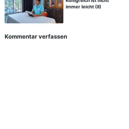
Königreich ist nicht
immer leicht (II)
fehlen, wenn ich das täte.
Später las ich eine Passage aus Gottes Worten,
und mein Zustand änderte sich etwas. Gott sagt:
Kommentar verfassen
„
Heutzutage haben die meisten Menschen
diese Erkenntnis nicht. Sie glauben, dass
Leiden wertlos ist. Sie werden von der Welt
abgewiesen, ihr Leben zu Hause ist voller
Probleme, sie gefallen Gott nicht, und ihre
Zukunftsaussichten sind schlecht. Manche
Menschen leiden in gewissem Maße und wollen
sogar sterben. Dies ist nicht wahre Liebe für
Gott; solche Leute sind Feiglinge. Sie haben
keine Ausdauer, sie sind schwach und unfähig!