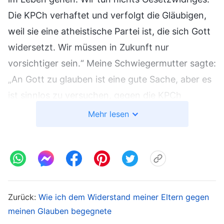
Die KPCh verhaftet und verfolgt die Gläubigen,
weil sie eine atheistische Partei ist, die sich Gott
widersetzt. Wir müssen in Zukunft nur
vorsichtiger sein.“ Meine Schwiegermutter sagte:
„An Gott zu glauben ist eine gute Sache, aber es
ist sinnlos zu versuchen, gegen die KPCh
anzukämpfen. Die KPCh erlaubt den Menschen
Mehr lesen
nicht zu glauben, und wenn du darauf bestehst
zu glauben und eines Tages verhaftet wirst, ist
diese Familie ruiniert!“ Ich sah, dass ich nicht mit
ihnen vernünftig reden konnte, also sagte ich
nichts mehr. Später ließ sich auch mein Mann
Zurück:
Wie ich dem Widerstand meiner Eltern gegen
von den Gerüchten der KPCh in die Irre führen,
meinen Glauben begegnete
und er befürchtete, dass mein
Glaube
dazu