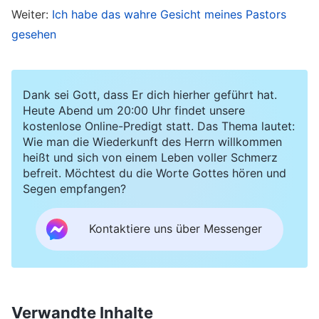
Weiter:
Ich habe das wahre Gesicht meines Pastors
führen würde, dass ich verhaftet und die Familie
gesehen
mit hineingezogen würde, also hinderte er mich
oft daran, an Zusammenkünften teilzunehmen
und meine Pflicht zu tun. Die Haltung meiner
Dank sei Gott, dass Er dich hierher geführt hat.
Heute Abend um 20:00 Uhr findet unsere
Schwiegermutter mir gegenüber änderte sich
kostenlose Online-Predigt statt. Das Thema lautet:
ebenfalls drastisch. Sie half mir nicht nur nicht
Wie man die Wiederkunft des Herrn willkommen
heißt und sich von einem Leben voller Schmerz
mehr mit meinem Kind, sondern überwachte
befreit. Möchtest du die Worte Gottes hören und
mich auch. Immer wenn ich zu einer
Segen empfangen?
Zusammenkunft ging, erzählte sie es meinem
Mann, und mein Mann wurde oft wütend auf
Kontaktiere uns über Messenger
mich, und drohte, dass er die Brüder und
Schwestern aufsuchen würde, um sich zu
rächen, wenn ich weiterhin zu
Verwandte Inhalte
Zusammenkünften ginge. Meine ganze Familie