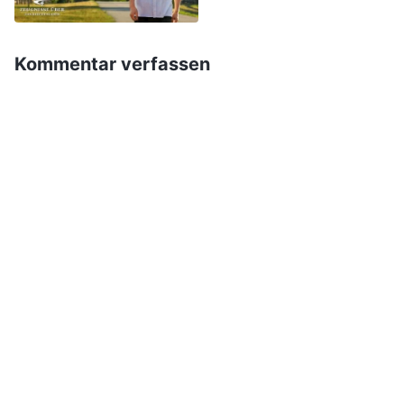
Allmächtigen Gottes der letzten Tage annehmen,
uns nicht den Pharisäern gleich machen, die nur
Kommentar verfassen
an Gott Jehova glaubten und den Herrn Jesus
ablehnten? Das sind die Leute, die sich
widersetzen und den Herrn verraten! Ihr solltet
euch das Werk des Allmächtigen Gottes der
letzten Tage genau ansehen und selbst
entscheiden, ob Seine Worte Gottes Stimme
sind. Beurteilt und verurteit es nicht willkürlich,
sonst könntet ihr dafür verurteilt werden, dass
ihr dich dem Herrn widersetzt habt.“
Pastor Li sah aus, als würde er sich richtig
unwohl fühlen, also beeilte sich Mitarbeiter