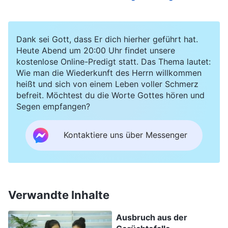
Rettung. Tatsächlich waren diejenigen, die an
Gott Jehova glaubten, aber den Herrn Jesus
Dank sei Gott, dass Er dich hierher geführt hat.
nicht akzeptierten, diejenigen, die Gott im Stich
Heute Abend um 20:00 Uhr findet unsere
kostenlose Online-Predigt statt. Das Thema lautet:
gelassen und Ihn hintergangen haben. Das Werk
Wie man die Wiederkunft des Herrn willkommen
des Allmächtigen Gottes unterscheidet sich von
heißt und sich von einem Leben voller Schmerz
dem des Herrn Jesus, und Gottes Name hat sich
befreit. Möchtest du die Worte Gottes hören und
Segen empfangen?
geändert, aber Sie sind ein Gott. Gott verrichtet
nur verschiedene Werke in verschiedenen
Kontaktiere uns über Messenger
Zeitaltern. Der Herr Jesus verrichtete das Werk
der Erlösung im Zeitalter der Gnade, bei dem nur
unsere Sünden vergeben wurden. Er beseitigte
nicht die sündhafte Natur der Menschen.
Verwandte Inhalte
Deshalb versprach Er, dass Er wiederkommen
Ausbruch aus der
würde, um das Werk des Gerichts zu vollbringen.