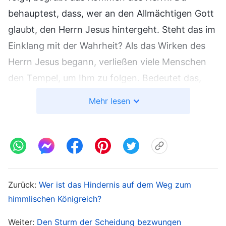
behauptest, dass, wer an den Allmächtigen Gott
glaubt, den Herrn Jesus hintergeht. Steht das im
Einklang mit der Wahrheit? Als das Wirken des
Herrn Jesus begann, verließen viele Menschen
den Tempel, um Ihm zu folgen. Bedeutet das,
dass sie Gott Jehova hintergingen? Obwohl sich
Mehr lesen
das Werk der
Erlösung
des Herrn Jesus vom
Werk der Ausrufung des Gesetzes, das Gott
Jehova vollbracht hatte, unterschied, und sich
auch
Gottes Name
geändert hatte, sind der Herr
Jesus und Jehova ein und derselbe Gott. Indem
Zurück:
Wer ist das Hindernis auf dem Weg zum
sie an den Herrn Jesus glaubten, haben sie Gott
himmlischen Königreich?
Jehova nicht hintergangen, sondern sie folgten
Weiter:
Den Sturm der Scheidung bezwungen
den Schritten des Lamms und erwirkten Gottes