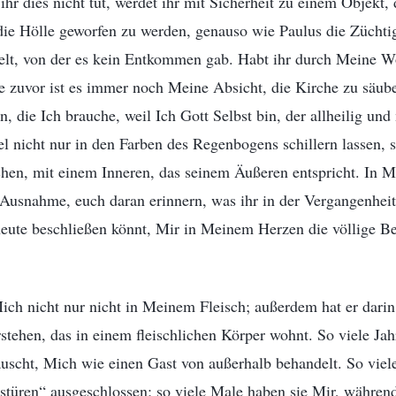
ihr dies nicht tut, werdet ihr mit Sicherheit zu einem Objekt,
die Hölle geworfen zu werden, genauso wie Paulus die Züchti
lt, von der es kein Entkommen gab. Habt ihr durch Meine W
 zuvor ist es immer noch Meine Absicht, die Kirche zu säube
 die Ich brauche, weil Ich Gott Selbst bin, der allheilig und 
 nicht nur in den Farben des Regenbogens schillern lassen, 
hen, mit einem Inneren, das seinem Äußeren entspricht. In 
ne Ausnahme, euch daran erinnern, was ihr in der Vergangenhei
heute beschließen könnt, Mir in Meinem Herzen die völlige B
h nicht nur nicht in Meinem Fleisch; außerdem hat er darin 
rstehen, das in einem fleischlichen Körper wohnt. So viele Jah
scht, Mich wie einen Gast von außerhalb behandelt. So viel
türen“ ausgeschlossen; so viele Male haben sie Mir, während