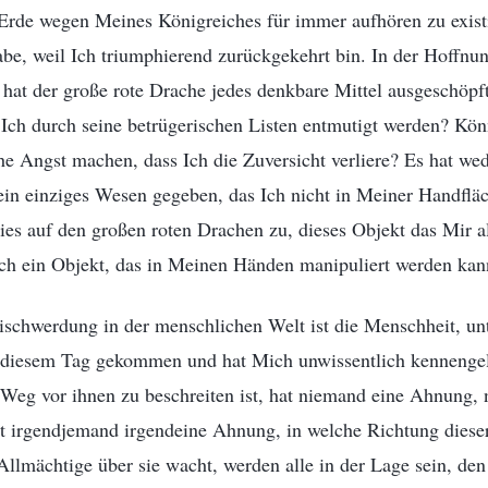
Erde wegen Meines Königreiches für immer aufhören zu existi
be, weil Ich triumphierend zurückgekehrt bin. In der Hoffnu
 hat der große rote Drache jedes denkbare Mittel ausgeschöp
 Ich durch seine betrügerischen Listen entmutigt werden? Kön
e Angst machen, dass Ich die Zuversicht verliere? Es hat w
ein einziges Wesen gegeben, das Ich nicht in Meiner Handflä
 dies auf den großen roten Drachen zu, dieses Objekt das Mir a
auch ein Objekt, das in Meinen Händen manipuliert werden ka
schwerdung in der menschlichen Welt ist die Menschheit, un
u diesem Tag gekommen und hat Mich unwissentlich kennengel
 Weg vor ihnen zu beschreiten ist, hat niemand eine Ahnung,
t irgendjemand irgendeine Ahnung, in welche Richtung diese
Allmächtige über sie wacht, werden alle in der Lage sein, d