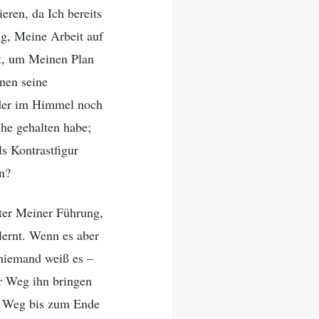
eren, da Ich bereits
ng, Meine Arbeit auf
ft, um Meinen Plan
nen seine
eder im Himmel noch
che gehalten habe;
ls Kontrastfigur
nn?
ter Meiner Führung,
ernt. Wenn es aber
 niemand weiß es –
r Weg ihn bringen
en Weg bis zum Ende