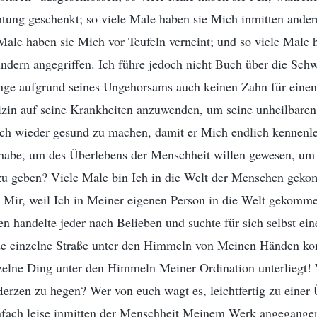
htung geschenkt; so viele Male haben sie Mich inmitten ande
 Male haben sie Mich vor Teufeln verneint; und so viele Male
ndern angegriffen. Ich führe jedoch nicht Buch über die Sch
nge aufgrund seines Ungehorsams auch keinen Zahn für einen
dizin auf seine Krankheiten anzuwenden, um seine unheilbare
rch wieder gesund zu machen, damit er Mich endlich kennenler
n habe, um des Überlebens der Menschheit willen gewesen, um
 geben? Viele Male bin Ich in die Welt der Menschen geko
Mir, weil Ich in Meiner eigenen Person in die Welt gekommen
en handelte jeder nach Belieben und suchte für sich selbst ei
ede einzelne Straße unter den Himmeln von Meinen Händen k
inzelne Ding unter den Himmeln Meiner Ordination unterliegt
Herzen zu hegen? Wer von euch wagt es, leichtfertig zu einer
fach leise inmitten der Menschheit Meinem Werk angegangen –