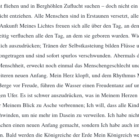
 fliehen und in Berghöhlen Zuflucht suchen – doch nicht ein 
ht entziehen. Alle Menschen sind in Erstaunen versetzt, alle
Ankunft Meines Lichtes freuen sich alle über den Tag, an de
itig verfluchen alle den Tag, an dem sie geboren wurden. Wi
ich auszudrücken; Tränen der Selbstkasteiung bilden Flüsse
ongetragen und sind sofort spurlos verschwunden. Abermals 
 Menschheit, erweckt noch einmal das Menschengeschlecht und
iteren neuen Anfang. Mein Herz klopft, und dem Rhythmus 
Berge vor Freude, führen die Wasser einen Freudentanz auf u
gen Ufer. Es ist schwer auszudrücken, was in Meinem Herzen is
 Meinem Blick zu Asche verbrennen; Ich will, dass alle Kind
winden, um nie mehr im Dasein zu verweilen. Ich habe nich
achen einen neuen Anfang gemacht, sondern Ich habe auch i
. Bald werden die Königreiche der Erde Mein Königreich we