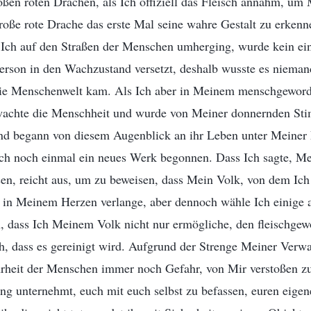
ßen roten Drachen, als Ich offiziell das Fleisch annahm, um
große rote Drache das erste Mal seine wahre Gestalt zu erkenn
Ich auf den Straßen der Menschen umherging, wurde kein ei
erson in den Wachzustand versetzt, deshalb wusste es niemand
die Menschenwelt kam. Als Ich aber in Meinem menschgewor
wachte die Menschheit und wurde von Meiner donnernden Sti
nd begann von diesem Augenblick an ihr Leben unter Meiner
h noch einmal ein neues Werk begonnen. Dass Ich sagte, M
sen, reicht aus, um zu beweisen, dass Mein Volk, von dem Ich 
 in Meinem Herzen verlange, aber dennoch wähle Ich einige a
h, dass Ich Meinem Volk nicht nur ermögliche, den fleischge
h, dass es gereinigt wird. Aufgrund der Strenge Meiner Verw
hrheit der Menschen immer noch Gefahr, von Mir verstoßen z
ng unternehmt, euch mit euch selbst zu befassen, euren eige