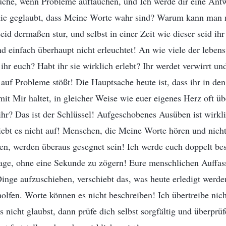
uche, wenn Probleme auftauchen, und Ich werde dir eine Antw
ie geglaubt, dass Meine Worte wahr sind? Warum kann man 
eid dermaßen stur, und selbst in einer Zeit wie dieser seid ih
d einfach überhaupt nicht erleuchtet! An wie viele der leben
ihr euch? Habt ihr sie wirklich erlebt? Ihr werdet verwirrt und
 auf Probleme stößt! Die Hauptsache heute ist, dass ihr in den
t Mir haltet, in gleicher Weise wie euer eigenes Herz oft ü
ihr? Das ist der Schlüssel! Aufgeschobenes Ausüben ist wirkl
iebt es nicht auf! Menschen, die Meine Worte hören und nicht
ben, werden überaus gesegnet sein! Ich werde euch doppelt be
sage, ohne eine Sekunde zu zögern! Eure menschlichen Auffas
Dinge aufzuschieben, verschiebt das, was heute erledigt werde
olfen. Worte können es nicht beschreiben! Ich übertreibe nicht
 nicht glaubst, dann prüfe dich selbst sorgfältig und überprüf