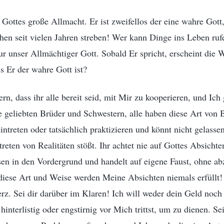
h Gottes große Allmacht. Er ist zweifellos der eine wahre Gott
en seit vielen Jahren streben! Wer kann Dinge ins Leben ruf
r unser Allmächtiger Gott. Sobald Er spricht, erscheint die 
s Er der wahre Gott ist?
ern, dass ihr alle bereit seid, mit Mir zu kooperieren, und Ic
geliebten Brüder und Schwestern, alle haben diese Art von B
intreten oder tatsächlich praktizieren und könnt nicht gelasse
reten von Realitäten stößt. Ihr achtet nie auf Gottes Absichten
sen in den Vordergrund und handelt auf eigene Faust, ohne a
 diese Art und Weise werden Meine Absichten niemals erfüllt
rz. Sei dir darüber im Klaren! Ich will weder dein Geld noch
 hinterlistig oder engstirnig vor Mich trittst, um zu dienen. Se