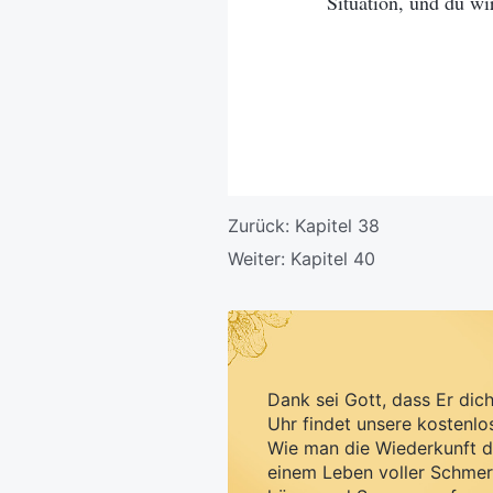
Situation, und du wir
Zurück:
Kapitel 38
Weiter:
Kapitel 40
Dank sei Gott, dass Er dic
Uhr findet unsere kostenlo
Wie man die Wiederkunft d
einem Leben voller Schmer