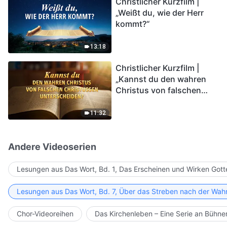
Christlicher Kurzfilm |
in das Königreich Gottes
„Weißt du, wie der Herr
eintreten?
kommt?“
13:18
Christlicher Kurzfilm |
„Kannst du den wahren
Christus von falschen
Christussen
unterscheiden?“
11:32
Andere Videoserien
Lesungen aus Das Wort, Bd. 1, Das Erscheinen und Wirken Gott
Lesungen aus Das Wort, Bd. 7, Über das Streben nach der Wahr
Chor-Videoreihen
Das Kirchenleben – Eine Serie an Bühn