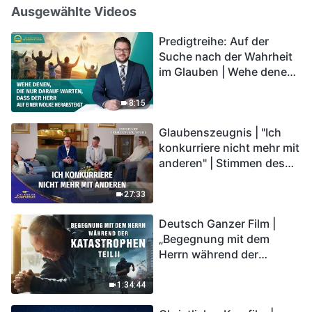
Ausgewählte Videos
Predigtreihe: Auf der
Suche nach der Wahrheit
im Glauben | Wehe denen,
die nur darauf warten,
dass der Herr auf einer
8:15
Wolke herabsteigt
Glaubenszeugnis | "Ich
konkurriere nicht mehr mit
anderen" | Stimmen des
Lobpreises 2026
27:33
Deutsch Ganzer Film |
„Begegnung mit dem
Herrn während der
Katastrophen“ (Teil II) | Die
Katastrophen der Endzeit
1:34:44
kommen. Wie können wir