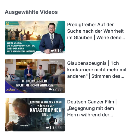
Ausgewählte Videos
Predigtreihe: Auf der
Suche nach der Wahrheit
im Glauben | Wehe denen,
die nur darauf warten,
dass der Herr auf einer
8:15
Wolke herabsteigt
Glaubenszeugnis | "Ich
konkurriere nicht mehr mit
anderen" | Stimmen des
Lobpreises 2026
27:33
Deutsch Ganzer Film |
„Begegnung mit dem
Herrn während der
Katastrophen“ (Teil II) | Die
Katastrophen der Endzeit
1:34:44