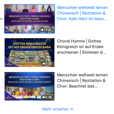
Menschen weltweit lernen
Chinesisch | Rezitation &
Chor: Kein Herz ist besser
als das Gottes | Stimmen
des Lobpreises 2026
13:41
Choral Hymne | Gottes
Königreich ist auf Erden
erschienen | Stimmen des
Lobpreises 2026
5:28
Menschen weltweit lernen
Chinesisch | Rezitation &
Chor: Beachtet das
Schicksal der Menschheit
| Stimmen des Lobpreises
6:48
2026
Mehr ansehen