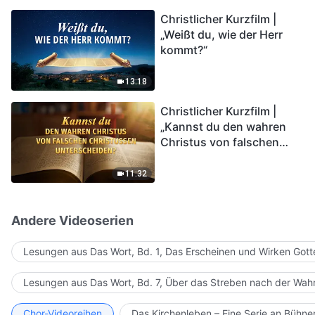
kommen. Wie können wir
Christlicher Kurzfilm |
in das Königreich Gottes
„Weißt du, wie der Herr
eintreten?
kommt?“
13:18
Christlicher Kurzfilm |
„Kannst du den wahren
Christus von falschen
Christussen
unterscheiden?“
11:32
Andere Videoserien
Lesungen aus Das Wort, Bd. 1, Das Erscheinen und Wirken Gott
Lesungen aus Das Wort, Bd. 7, Über das Streben nach der Wahr
Chor-Videoreihen
Das Kirchenleben – Eine Serie an Bühn