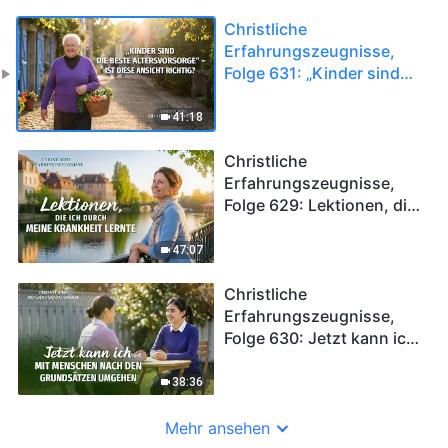
Christliche
Erfahrungszeugnisse,
Folge 631: „Kinder sind
die beste Altersvorsorge“
– Ist diese Ansicht richtig?
41:18
Christliche
Erfahrungszeugnisse,
Folge 629: Lektionen, die
ich durch meine Krankheit
lernte
47:07
Christliche
Erfahrungszeugnisse,
Folge 630: Jetzt kann ich
mit Menschen nach den
Grundsätzen umgehen
38:36
Mehr ansehen