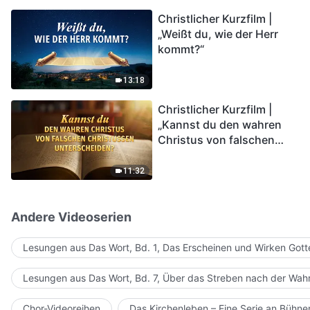
kommen. Wie können wir
Christlicher Kurzfilm |
in das Königreich Gottes
„Weißt du, wie der Herr
eintreten?
kommt?“
13:18
Christlicher Kurzfilm |
„Kannst du den wahren
Christus von falschen
Christussen
unterscheiden?“
11:32
Andere Videoserien
Lesungen aus Das Wort, Bd. 1, Das Erscheinen und Wirken Gott
Lesungen aus Das Wort, Bd. 7, Über das Streben nach der Wahr
Chor-Videoreihen
Das Kirchenleben – Eine Serie an Bühn