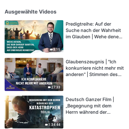
Ausgewählte Videos
Predigtreihe: Auf der
Suche nach der Wahrheit
im Glauben | Wehe denen,
die nur darauf warten,
dass der Herr auf einer
8:15
Wolke herabsteigt
Glaubenszeugnis | "Ich
konkurriere nicht mehr mit
anderen" | Stimmen des
Lobpreises 2026
27:33
Deutsch Ganzer Film |
„Begegnung mit dem
Herrn während der
Katastrophen“ (Teil II) | Die
Katastrophen der Endzeit
1:34:44