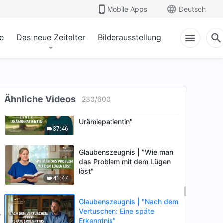
Glaubenszeugnis | "Meine
Mobile Apps
Deutsch
Minderwertigkeitsgefühle und
wie ich sie überwand"
41:01
e
Das neue Zeitalter
Bilderausstellung
Glaubenszeugnis |
"Schludrigkeit und
Bequemlichkeit ruinieren die
31:17
Pflichterfüllung"
Ähnliche Videos
230
/
600
Glaubenszeugnis |
"Reflexionen einer
Urämiepatientin"
37:46
Glaubenszeugnis | "Wie man
das Problem mit dem Lügen
löst"
41:47
Glaubenszeugnis | "Nach dem
Vertuschen: Eine späte
Erkenntnis"