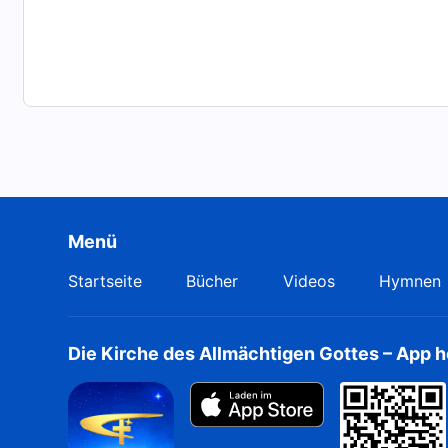
Menü
Startseite
Bücher
Videos
Hymnen
Die Kirche des Allmächtigen Gottes – App 