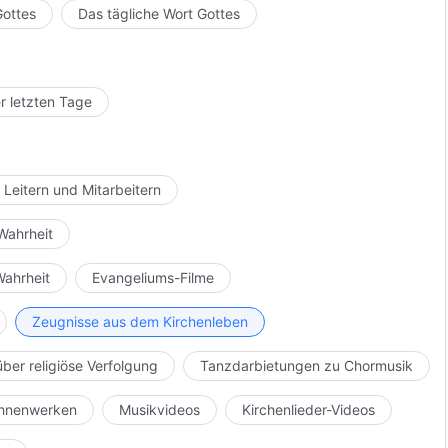
Gottes
Das tägliche Wort Gottes
r letzten Tage
 Leitern und Mitarbeitern
Wahrheit
Wahrheit
Evangeliums-Filme
Zeugnisse aus dem Kirchenleben
über religiöse Verfolgung
Tanzdarbietungen zu Chormusik
Bühnenwerken
Musikvideos
Kirchenlieder-Videos