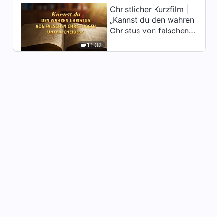
39:39
Verantwortung zu haben
Christlicher Kurzfilm |
„Kannst du den wahren
Glaubenszeugnis | Warum ich
Christus von falschen
andere nicht fördern wollte
Christussen
11:32
unterscheiden?“
34:18
Glaubenszeugnis | Als ich
erfuhr, dass meine Frau
entfernt werden sollte
35:04
Glaubenszeugnis | Meine
Entscheidung
44:03
Glaubenszeugnis | Ein
Gewissen hat nur, wer seine
Pflicht
31:55
verantwortungsbewusst tut