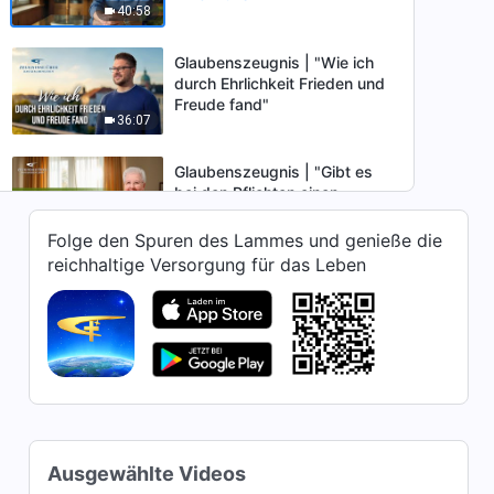
40:58
Glaubenszeugnis | "Wie ich
durch Ehrlichkeit Frieden und
Freude fand"
36:07
Glaubenszeugnis | "Gibt es
bei den Pflichten einen
Unterschied zwischen hoch
43:13
und niedrig?"
Folge den Spuren des Lammes und genieße die
reichhaltige Versorgung für das Leben
Glaubenszeugnis | Die
weiseste Entscheidung
meines Lebens
43:01
Glaubenszeugnis |
Reflexionen nach dem Verlust
meiner Pflicht
42:51
Ausgewählte Videos