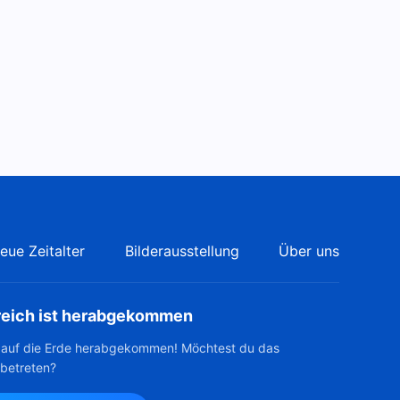
38:44
Glaubenszeugnis | Wie ich
mich in Eifersucht verstrickte
41:54
Glaubenszeugnis | Inmitten
der Drangsal an der Pflicht
festhalten
41:01
eue Zeitalter
Bilderausstellung
Über uns
reich ist herabgekommen
t auf die Erde herabgekommen! Möchtest du das
 betreten?