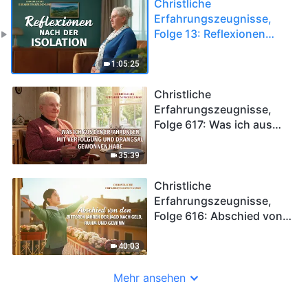
Christliche
Erfahrungszeugnisse,
Folge 13: Reflexionen
nach der Isolation
1:05:25
Christliche
Erfahrungszeugnisse,
Folge 617: Was ich aus
den Erfahrungen mit
Verfolgung und Drangsal
35:39
gewonnen habe
Christliche
Erfahrungszeugnisse,
Folge 616: Abschied von
den bitteren Jahren der
Jagd nach Geld, Ruhm
40:03
und Gewinn
Mehr ansehen