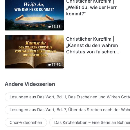
Christlicher Kurzfilm |
in das Königreich Gottes
„Weißt du, wie der Herr
eintreten?
kommt?“
13:18
Christlicher Kurzfilm |
„Kannst du den wahren
Christus von falschen
Christussen
unterscheiden?“
11:32
Andere Videoserien
Lesungen aus Das Wort, Bd. 1, Das Erscheinen und Wirken Gott
Lesungen aus Das Wort, Bd. 7, Über das Streben nach der Wahr
Chor-Videoreihen
Das Kirchenleben – Eine Serie an Bühn