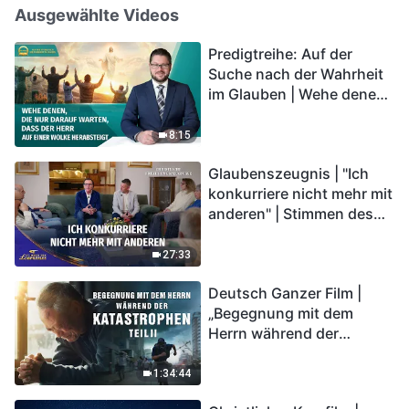
Ausgewählte Videos
Predigtreihe: Auf der
Suche nach der Wahrheit
im Glauben | Wehe denen,
die nur darauf warten,
dass der Herr auf einer
8:15
Wolke herabsteigt
Glaubenszeugnis | "Ich
konkurriere nicht mehr mit
anderen" | Stimmen des
Lobpreises 2026
27:33
Deutsch Ganzer Film |
„Begegnung mit dem
Herrn während der
Katastrophen“ (Teil II) | Die
Katastrophen der Endzeit
1:34:44
kommen. Wie können wir