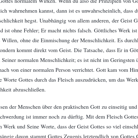
ottes normalem Wirken. Wenn du also die Prinzipien von Go
lich wahrnehmen kannst, dann ist es unwahrscheinlich, dass 
hlichkeit hegst. Unabhängig von allem anderen, der Geist Go
nd ist ohne Fehler; Er macht nichts falsch. Göttliches Werk ist
 Willen, ohne die Einmischung der Menschlichkeit. Es durchl
ndern kommt direkt vom Geist. Die Tatsache, dass Er in Gött
n Seiner normalen Menschlichkeit; es ist nicht im Geringsten 
ach von einer normalen Person verrichtet. Gott kam vom Him
die Worte Gottes durch das Fleisch auszudrücken, um das Werk
chkeit abzuschließen.
sen der Menschen über den praktischen Gott zu einseitig und 
hwerdung ist immer noch zu dürftig. Mit dem Fleisch Gottes
Werk und Seine Worte, dass der Geist Gottes so viel einschli
bhängig davon stammt Gottes Zeugnis letztendlich von Gottes 