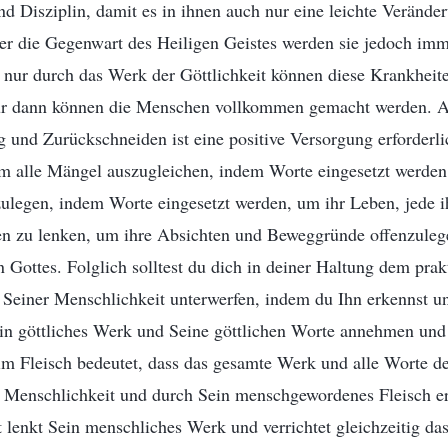
d Disziplin, damit es in ihnen auch nur eine leichte Verände
r die Gegenwart des Heiligen Geistes werden sie jedoch imme
 nur durch das Werk der Göttlichkeit können diese Krankhei
nur dann können die Menschen vollkommen gemacht werden. A
und Zurückschneiden ist eine positive Versorgung erforderl
um alle Mängel auszugleichen, indem Worte eingesetzt werde
ulegen, indem Worte eingesetzt werden, um ihr Leben, jede 
en zu lenken, um ihre Absichten und Beweggründe offenzulegen
 Gottes. Folglich solltest du dich in deiner Haltung dem prak
 Seiner Menschlichkeit unterwerfen, indem du Ihn erkennst un
ein göttliches Werk und Seine göttlichen Worte annehmen und 
im Fleisch bedeutet, dass das gesamte Werk und alle Worte de
 Menschlichkeit und durch Sein menschgewordenes Fleisch er
 lenkt Sein menschliches Werk und verrichtet gleichzeitig da