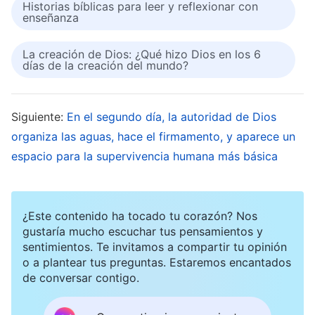
Historias bíblicas para leer y reflexionar con
la enseñanza anterior, que el Dios en el que
enseñanza
creéis es el único Dios mismo?
La creación de Dios: ¿Qué hizo Dios en los 6
días de la creación del mundo?
La Palabra, Vol. II. Sobre conocer a Dios. Dios mismo,
el único I
Siguiente:
En el segundo día, la autoridad de Dios
organiza las aguas, hace el firmamento, y aparece un
espacio para la supervivencia humana más básica
¿Este contenido ha tocado tu corazón? Nos
gustaría mucho escuchar tus pensamientos y
sentimientos. Te invitamos a compartir tu opinión
o a plantear tus preguntas. Estaremos encantados
de conversar contigo.