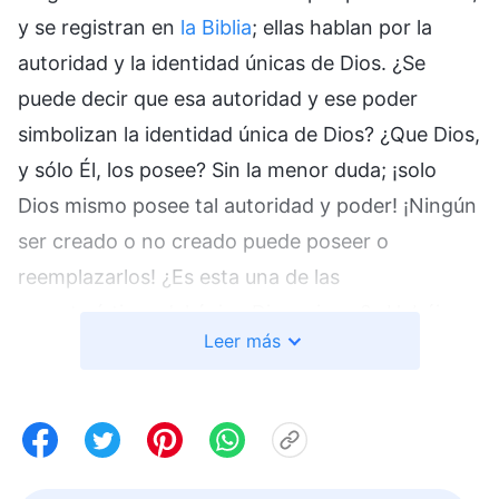
y se registran en
la Biblia
; ellas hablan por la
autoridad y la identidad únicas de Dios. ¿Se
puede decir que esa autoridad y ese poder
simbolizan la identidad única de Dios? ¿Que Dios,
y sólo Él, los posee? Sin la menor duda; ¡solo
Dios mismo posee tal autoridad y poder! ¡Ningún
ser creado o no creado puede poseer o
reemplazarlos! ¿Es esta una de las
características del único Dios mismo? ¿Habéis
Leer más
sido testigos de ello? Estas palabras permiten
con rapidez y claridad que las personas
entiendan la realidad de que Dios posee una
autoridad y un poder únicos, una identidad y un
estatus supremos. ¿Podéis decir, basándoos en