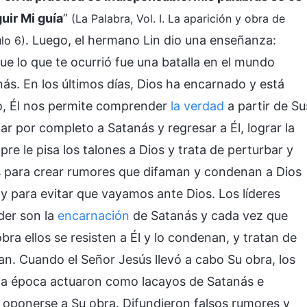
uir Mi guía
”
(La Palabra, Vol. I. La aparición y obra de
. Luego, el hermano Lin dio una enseñanza:
lo 6)
ue lo que te ocurrió fue una batalla en el mundo
nás. En los últimos días, Dios ha encarnado y está
lo, Él nos permite comprender
la verdad
a partir de Su
ar por completo a Satanás y regresar a Él, lograr la
e le pisa los talones a Dios y trata de perturbar y
nas para crear rumores que difaman y condenan a Dios
y para evitar que vayamos ante Dios. Los líderes
der son la
encarnación
de Satanás y cada vez que
obra ellos se resisten a Él y lo condenan, y tratan de
gan. Cuando el Señor Jesús llevó a cabo Su obra, los
lla época actuaron como lacayos de Satanás e
 oponerse a Su obra. Difundieron falsos rumores y