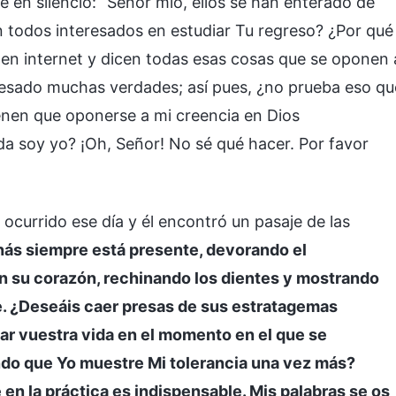
en silencio: “Señor mío, ellos se han enterado de
 todos interesados en estudiar Tu regreso? ¿Por qué
en internet y dicen todas esas cosas que se oponen 
esado muchas verdades; así pues, ¿no prueba eso qu
enen que oponerse a mi creencia en Dios
 soy yo? ¡Oh, Señor! No sé qué hacer. Por favor
 ocurrido ese día y él encontró un pasaje de las
nás siempre está presente, devorando el
n su corazón, rechinando los dientes y mostrando
e. ¿Deseáis caer presas de sus estratagemas
r vuestra vida en el momento en el que se
ndo que Yo muestre Mi tolerancia una vez más?
en la práctica es indispensable. Mis palabras se os