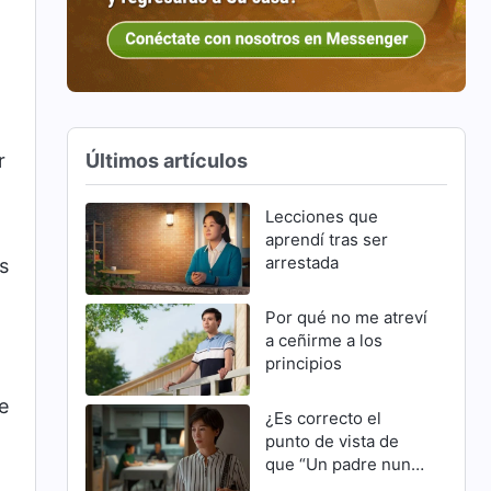
Últimos artículos
r
Lecciones que
aprendí tras ser
arrestada
s
Por qué no me atreví
a ceñirme a los
principios
e
¿Es correcto el
punto de vista de
que “Un padre nunca
se equivoca”?