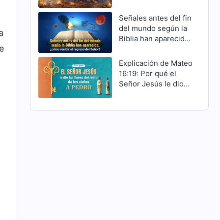
Cristo han cumplido
Señales antes del fin
del mundo según la
a
Biblia han aparecido,
e
¿cómo recibir el
regreso del Señor?
Explicación de Mateo
16:19: Por qué el
Señor Jesús le dio
las llaves del reino
de los cielos a Pedro