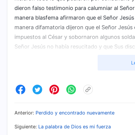
dieron falso testimonio para calumniar al Señor
manera blasfema afirmaron que el Señor Jesús
manera difamatoria dijeron que el Señor Jesús 
impuestos al César y sobornaron algunos soldad
Señor Jesús no había resucitado y que Sus disc
Cuando Dios encarnó para llevar a cabo Su nuev
L
chino, que intenta convertir a China en una zo
ancianos que desean proteger su modo de ganar
incontables mentiras y falsos testimonios acer
Todopoderoso con el fin de engañar y atemoriza
obra de Dios de los últimos días. Muchas pers
Anterior:
Perdido y encontrado nuevamente
discernimiento creen ciegamente estos rumores 
falacias, acosando a las personas e impidiéndo
Siguiente:
La palabra de Dios es mi fuerza
convierten en cómplices de Satanás y se vuelv