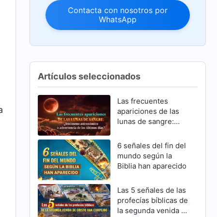
Contacta con nosotros por
WhatsApp
o
Artículos seleccionados
Las frecuentes
a
apariciones de las
lunas de sangre:
¿fenómeno
astronómico o
6 señales del fin del
advertencia de los
mundo según la
últimos días?
Biblia han aparecido
Las 5 señales de las
profecías bíblicas de
la segunda venida de