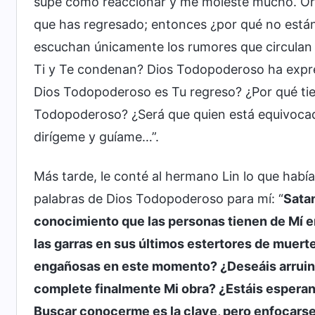
supe cómo reaccionar y me molesté mucho. Oré 
que has regresado; entonces ¿por qué no están
escuchan únicamente los rumores que circulan 
Ti y Te condenan? Dios Todopoderoso ha expr
Dios Todopoderoso es Tu regreso? ¿Por qué ti
Todopoderoso? ¿Será que quien está equivocada
dirígeme y guíame…”.
Más tarde, le conté al hermano Lin lo que había
palabras de Dios Todopoderoso para mí: “
Sata
conocimiento que las personas tienen de Mí e
las garras en sus últimos estertores de muert
engañosas en este momento? ¿Deseáis arruina
complete finalmente Mi obra? ¿Estáis espera
Buscar conocerme es la clave, pero enfocarse 