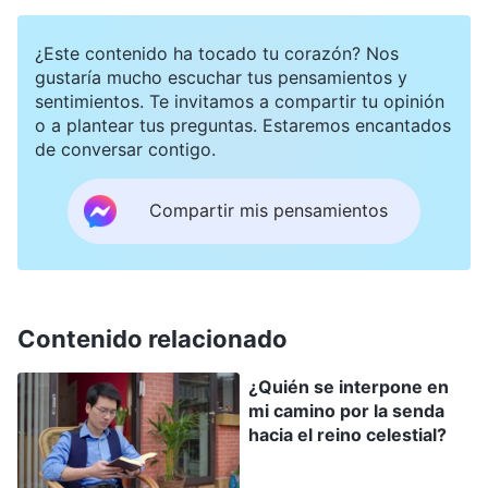
juicio. Dios Todopoderoso ha venido en los
últimos días y está expresando la verdad para
¿Este contenido ha tocado tu corazón? Nos
juzgarnos sobre la base de la obra de redención
gustaría mucho escuchar tus pensamientos y
sentimientos. Te invitamos a compartir tu opinión
del Señor, a fin de corregir nuestro carácter
o a plantear tus preguntas. Estaremos encantados
satánico y nuestra naturaleza pecaminosa y
de conversar contigo.
salvarnos plenamente del pecado, de modo que
Compartir mis pensamientos
Dios pueda conquistarnos. La obra y las palabras
de Dios Todopoderoso cumplen íntegramente
las profecías del Señor Jesús. Mi fe en Dios
Todopoderoso no supone una traición al Señor
Contenido relacionado
Jesús, sino seguir las huellas del Cordero. Creer
en el Señor Jesús sin aceptar la obra de Dios
¿Quién se interpone en
mi camino por la senda
Todopoderoso de los últimos días, ¿no nos
hacia el reino celestial?
igualaría a los fariseos, que únicamente creían en