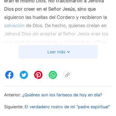
eran el mismo Dios. No traicionaron a Jehová
Dios por creer en el Señor Jesús, sino que
siguieron las huellas del Cordero y recibieron la
salvación
de Dios. De hecho, quienes creían en
Jehová Dios sin aceptar al Señor Jesús eran los
que estaban rechazando y traicionando a Dios.
La obra de Dios Todopoderoso es distinta de la
Leer más
del Señor Jesús y Dios ha cambiado de nombre,
pero son un solo Dios. Dios simplemente realiza
obras distintas en eras distintas. El Señor Jesús
realizó la obra de redención en la Era de la
Gracia: perdonar nuestros pecados. No corrigió
Anterior:
¿Quiénes son los fariseos de hoy en día?
la naturaleza pecaminosa de la humanidad. Por
Siguiente:
El verdadero rostro de mi “padre espiritual”
eso prometió que regresaría a realizar la obra del