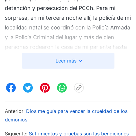
detención y persecución del PCCh. Para mi
sorpresa, en mi tercera noche allí, la policía de mi
localidad natal se coordinó con la Policía Armada
y la Policía Criminal del lugar y más de cien
personas rodearon la casa de mi pariente hasta
hacerla infranqueable. La policía irrumpió luego
Leer más
dentro. Aproximadamente una docena de
agentes me apuntó con sus pistolas en la
cabeza, y uno me gritó: “¡Un solo movimiento y
estás muerto!”. Se afanaron por darse prisa en
esposarme retorciéndome el brazo derecho
Anterior:
Dios me guía para vencer la crueldad de los
hacia la espalda, por encima del hombro, y
demonios
tirándome del brazo izquierdo por detrás. Como
Siguiente:
Sufrimientos y pruebas son las bendiciones
no podían esposarme, apoyaron un pie en mi