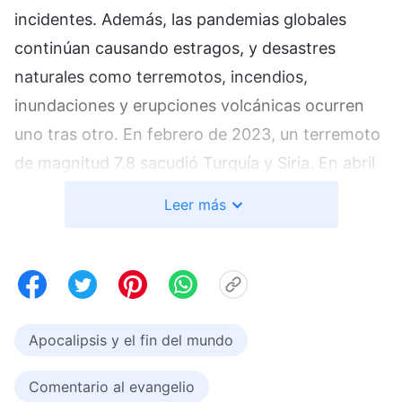
incidentes. Además, las pandemias globales
continúan causando estragos, y desastres
naturales como terremotos, incendios,
inundaciones y erupciones volcánicas ocurren
uno tras otro. En febrero de 2023, un terremoto
de magnitud 7.8 sacudió Turquía y Siria. En abril
de 2024, un terremoto de magnitud 7.2 golpeó
Leer más
Hualien, Taiwán, mientras que Japón
experimentó 155 terremotos durante ese mismo
año, con una magnitud máxima de 7.6. Además,
el cambio climático ha provocado una mayor
frecuencia de fenómenos meteorológicos
Apocalipsis y el fin del mundo
extremos. Por ejemplo, en julio de 2023, intensas
Comentario al evangelio
lluvias azotaron la India, causando inundaciones