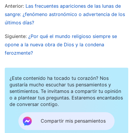
Anterior:
Las frecuentes apariciones de las lunas de
profecía bíblica se ha cumplido.
sangre: ¿fenómeno astronómico o advertencia de los
últimos días?
Siguiente:
¿Por qué el mundo religioso siempre se
opone a la nueva obra de Dios y la condena
ferozmente?
¿Este contenido ha tocado tu corazón? Nos
gustaría mucho escuchar tus pensamientos y
sentimientos. Te invitamos a compartir tu opinión
o a plantear tus preguntas. Estaremos encantados
Señal del fin del mundo 2: La aparición
de conversar contigo.
de anomalías celestes
Compartir mis pensamientos
Apocalipsis 6:12 dice: “
Vi cuando el Cordero
abrió el sexto sello, y hubo un gran terremoto, y