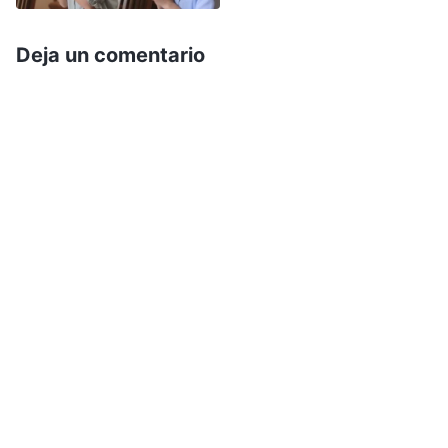
ha cambiado. ¿Cómo podía decir el Relámpago
Oriental que el nombre de Dios había
Deja un comentario
cambiado?”.
Luego, oí esta enseñanza de la hermana Yang en
la película: “La Biblia dice: ‘Jesucristo es el mismo
ayer y hoy y por los siglos’. Esto se refiere al
hecho de que el carácter y la esencia de Dios
son eternos e inmutables. No quiere decir que Su
nombre no cambie”. También leyó un pasaje de
las palabras de Dios Todopoderoso. Dios
Todopoderoso dice: “
Están aquellos que dicen
que Dios es inmutable. Eso es correcto, pero se
refiere a la inmutabilidad del carácter y la
esencia de Dios. Los cambios en Su nombre y