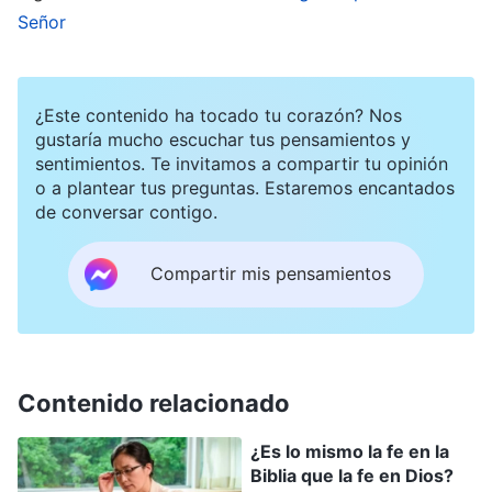
¿por qué no puedo sentir Tu presencia? Señor,
Señor
¿dónde estás?”. Por suerte, Dios oyó mi oración.
Un día, en febrero de 2016, encontré una película
¿Este contenido ha tocado tu corazón? Nos
gustaría mucho escuchar tus pensamientos y
en YouTube llamada Revelar el misterio de la
sentimientos. Te invitamos a compartir tu opinión
Biblia. Explicaba el misterio detrás de la Biblia
o a plantear tus preguntas. Estaremos encantados
de conversar contigo.
muy claramente. Verla me dio una nueva
comprensión de la Biblia, y mi corazón brilló de
Compartir mis pensamientos
verdad. Pero lo que me preguntaba era de dónde
habían venido esas palabras. ¡No estaban en la
Biblia! Después, descargué el video y lo vi varias
veces más, y cuanto más lo veía, más me
Contenido relacionado
gustaba. La enseñanza estaba de acuerdo con la
¿Es lo mismo la fe en la
Biblia por completo. Descubrí que había sido
Biblia que la fe en Dios?