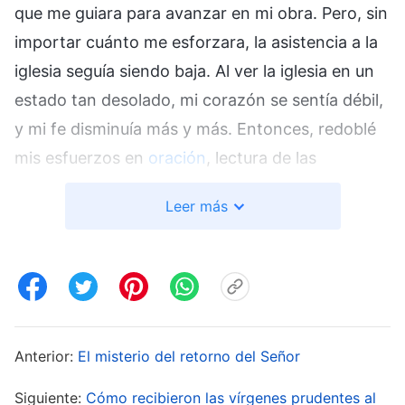
que me guiara para avanzar en mi obra. Pero, sin
importar cuánto me esforzara, la asistencia a la
iglesia seguía siendo baja. Al ver la iglesia en un
estado tan desolado, mi corazón se sentía débil,
y mi fe disminuía más y más. Entonces, redoblé
mis esfuerzos en
oración
, lectura de las
Escrituras y ayuno. Además, descargué y vi
Leer más
algunas películas religiosas, pero aún no sentía la
obra del Espíritu Santo. Aún me sentía
espiritualmente vacío y en la oscuridad. En mi
dolor, oré al Señor “¡Oh, Señor! La Biblia dice
que, si pedimos en Tu nombre, Tú nos lo
Anterior:
El misterio del retorno del Señor
concederás. La iglesia está cada vez más
desolada. He orado en Tu nombre, entonces,
Siguiente:
Cómo recibieron las vírgenes prudentes al