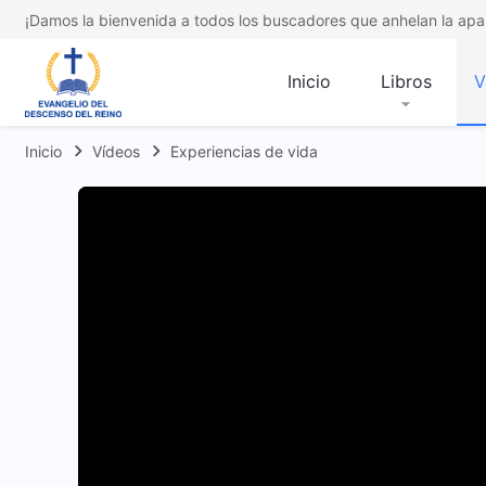
¡Damos la bienvenida a todos los buscadores que anhelan la apar
Inicio
Libros
V
Inicio
Vídeos
Experiencias de vida