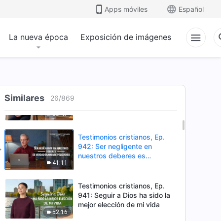
gente de acuerdo con los
Apps móviles
Español
36:15
principios
La nueva época
Exposición de imágenes
Testimonios cristianos, Ep.
944: Cómo defender el deber
en mitad del peligro
33:59
Testimonios cristianos, Ep.
Similares
943: Experimentar el tormento
26
/
869
de la enfermedad me enseñó
35:47
a someterme
Testimonios cristianos, Ep.
942: Ser negligente en
nuestros deberes es
41:11
verdaderamente peligroso
Testimonios cristianos, Ep.
941: Seguir a Dios ha sido la
mejor elección de mi vida
52:16