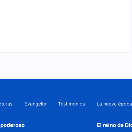
cturas
Evangelio
Testimonios
La nueva époc
dopoderoso
El reino de Di