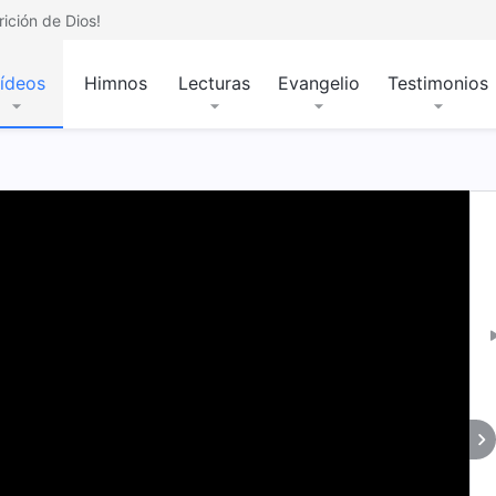
ición de Dios!
ídeos
Himnos
Lecturas
Evangelio
Testimonios