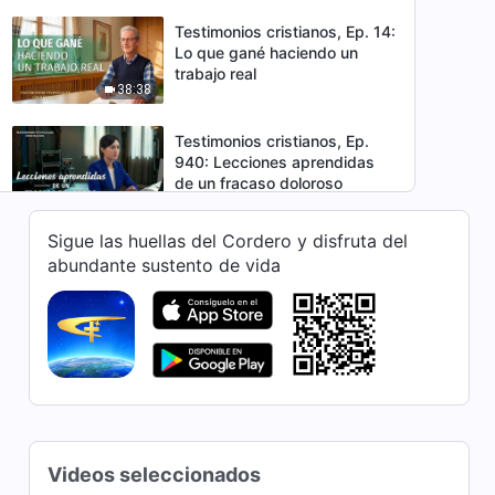
Testimonios cristianos, Ep. 14:
Lo que gané haciendo un
trabajo real
38:38
Testimonios cristianos, Ep.
940: Lecciones aprendidas
de un fracaso doloroso
47:19
Sigue las huellas del Cordero y disfruta del
Testimonios cristianos, Ep.
abundante sustento de vida
939: ¿Acaso la renuncia y la
entrega a Dios deben ser
41:32
recompensadas con
bendiciones?
Testimonios cristianos, Ep.
938: Ya no retrocedo ante las
dificultades
32:35
Testimonios cristianos, Ep.
Videos seleccionados
937: Ya no me dejo vencer