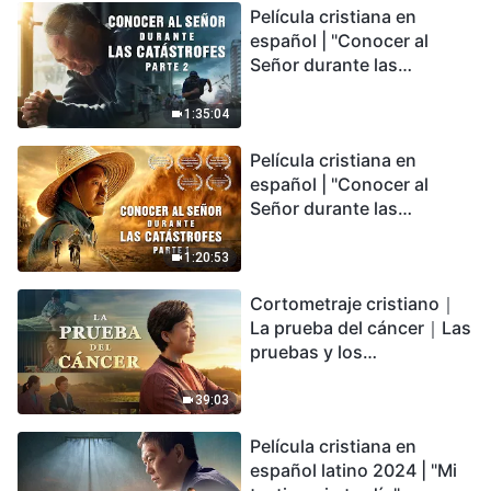
Película cristiana en
español | "Conocer al
Señor durante las
catástrofes" (Parte 2) La
Tierra se enfrenta a una
1:35:04
extinción masiva. ¿Cómo
Película cristiana en
podemos sobrevivir?
español | "Conocer al
Señor durante las
catástrofes" (Parte 1) El
desastre del fin es
1:20:53
irreversible, ¿dónde
Cortometraje cristiano｜
encontrarás refugio?
La prueba del cáncer｜Las
pruebas y los
refinamientos son
bendiciones de Dios
39:03
Película cristiana en
español latino 2024 | "Mi