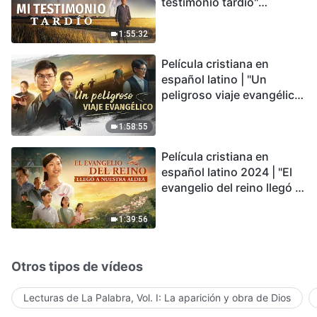
testimonio tardío"
Testimonio de
arrepentimiento
1:55:32
profundamente
Película cristiana en
conmovedor
español latino | "Un
peligroso viaje evangélico"
basada en una historia
real
1:58:55
Película cristiana en
español latino 2024 | "El
evangelio del reino llegó a
nuestra aldea"
1:39:56
Otros tipos de vídeos
Lecturas de La Palabra, Vol. I: La aparición y obra de Dios