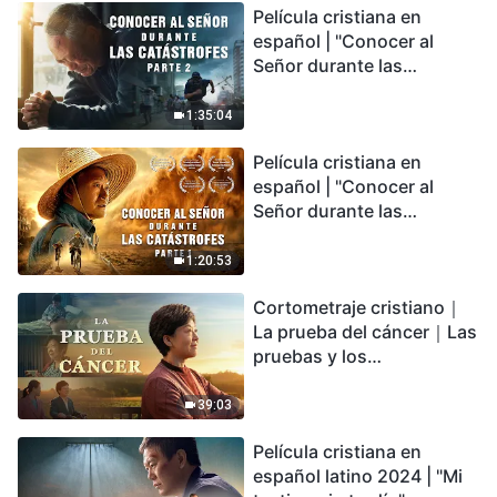
Película cristiana en
español | "Conocer al
Señor durante las
catástrofes" (Parte 2) La
Tierra se enfrenta a una
1:35:04
extinción masiva. ¿Cómo
Película cristiana en
podemos sobrevivir?
español | "Conocer al
Señor durante las
catástrofes" (Parte 1) El
desastre del fin es
1:20:53
irreversible, ¿dónde
Cortometraje cristiano｜
encontrarás refugio?
La prueba del cáncer｜Las
pruebas y los
refinamientos son
bendiciones de Dios
39:03
Película cristiana en
español latino 2024 | "Mi