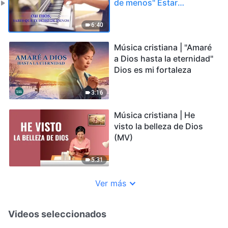
de menos" Estar
dispuesto a dedicarse a
Dios
6:40
Música cristiana | "Amaré
a Dios hasta la eternidad"
Dios es mi fortaleza
3:16
Música cristiana | He
visto la belleza de Dios
(MV)
5:31
Ver más
Videos seleccionados