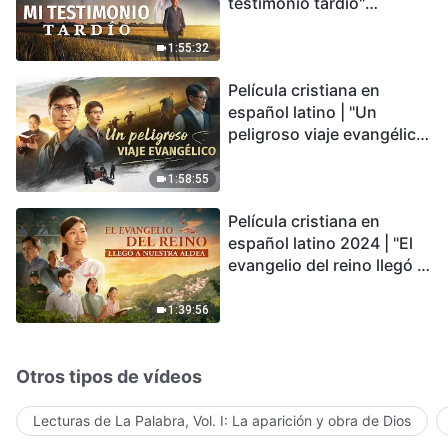
testimonio tardío"
Testimonio de
arrepentimiento
1:55:32
profundamente
Película cristiana en
conmovedor
español latino | "Un
peligroso viaje evangélico"
basada en una historia
real
1:58:55
Película cristiana en
español latino 2024 | "El
evangelio del reino llegó a
nuestra aldea"
1:39:56
Otros tipos de vídeos
Lecturas de La Palabra, Vol. I: La aparición y obra de Dios