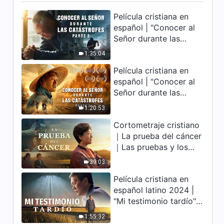
Película cristiana en
español | "Conocer al
Señor durante las
catástrofes" (Parte 2)
1:35:04
La Tierra se enfrenta a
Película cristiana en
una extinción masiva.
español | "Conocer al
¿Cómo podemos
Señor durante las
sobrevivir?
catástrofes" (Parte 1)
1:20:53
El desastre del fin es
Cortometraje cristiano
irreversible, ¿dónde
｜La prueba del cáncer
encontrarás refugio?
｜Las pruebas y los
refinamientos son
39:03
bendiciones de Dios
Película cristiana en
español latino 2024 |
"Mi testimonio tardío"
Testimonio de
1:55:32
arrepentimiento