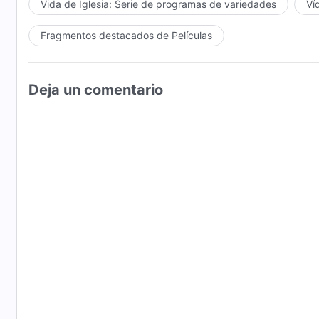
Vida de Iglesia: Serie de programas de variedades
Ví
obra de Dios se realiza en base a tus necesidades, seg
coloca ninguna carga insoportable. Hoy no tienes est
Fragmentos destacados de Películas
estoy siendo duro contigo, y de hecho siempre crees 
cada día es porque te odio. Pero aunque lo que sufres 
es también la mayor protección. Si no puedes compre
Deja un comentario
imposible para ti continuar experimentando. Esta sal
razón. Habiendo llegado tan lejos, deberías tener clar
tener opiniones sobre ello de una manera u otra!