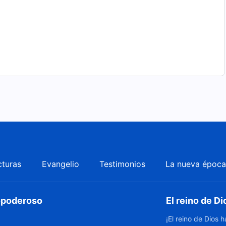
cturas
Evangelio
Testimonios
La nueva époc
dopoderoso
El reino de Di
¡El reino de Dios 