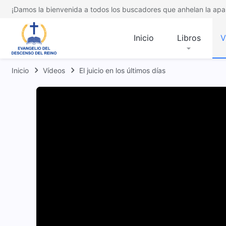
¡Damos la bienvenida a todos los buscadores que anhelan la apar
Inicio
Libros
V
Inicio
Vídeos
El juicio en los últimos días