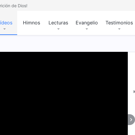
ición de Dios!
ídeos
Himnos
Lecturas
Evangelio
Testimonios