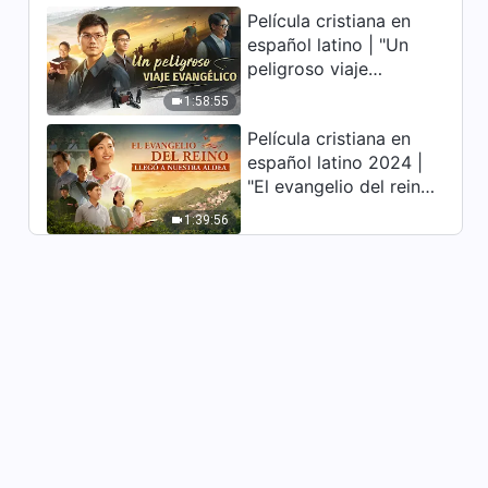
Película cristiana en
profundamente
español latino | "Un
conmovedor
peligroso viaje
evangélico" basada en
1:58:55
una historia real
Película cristiana en
español latino 2024 |
"El evangelio del reino
llegó a nuestra aldea"
1:39:56