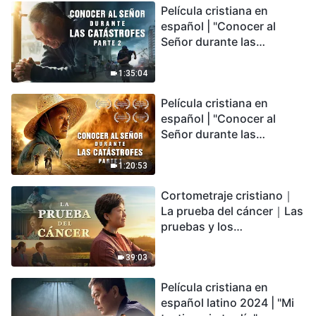
Película cristiana en
español | "Conocer al
Señor durante las
catástrofes" (Parte 2) La
Tierra se enfrenta a una
1:35:04
extinción masiva. ¿Cómo
Película cristiana en
podemos sobrevivir?
español | "Conocer al
Señor durante las
catástrofes" (Parte 1) El
desastre del fin es
1:20:53
irreversible, ¿dónde
Cortometraje cristiano｜
encontrarás refugio?
La prueba del cáncer｜Las
pruebas y los
refinamientos son
bendiciones de Dios
39:03
Película cristiana en
español latino 2024 | "Mi