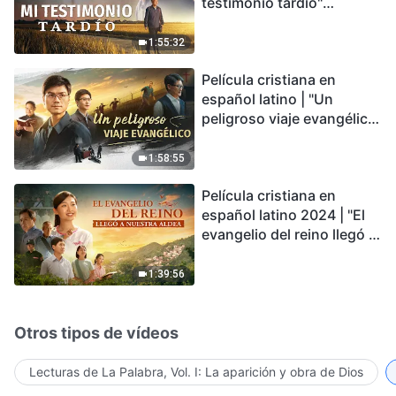
testimonio tardío"
Testimonio de
arrepentimiento
1:55:32
profundamente
Película cristiana en
conmovedor
español latino | "Un
peligroso viaje evangélico"
basada en una historia
real
1:58:55
Película cristiana en
español latino 2024 | "El
evangelio del reino llegó a
nuestra aldea"
1:39:56
Otros tipos de vídeos
Lecturas de La Palabra, Vol. I: La aparición y obra de Dios