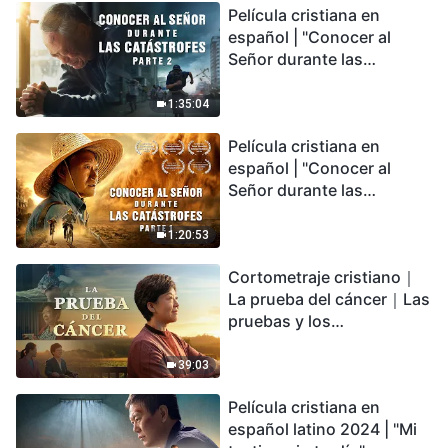
Película cristiana en
español | "Conocer al
Señor durante las
catástrofes" (Parte 2) La
Tierra se enfrenta a una
1:35:04
extinción masiva. ¿Cómo
Película cristiana en
podemos sobrevivir?
español | "Conocer al
Señor durante las
catástrofes" (Parte 1) El
desastre del fin es
1:20:53
irreversible, ¿dónde
Cortometraje cristiano｜
encontrarás refugio?
La prueba del cáncer｜Las
pruebas y los
refinamientos son
bendiciones de Dios
39:03
Película cristiana en
español latino 2024 | "Mi