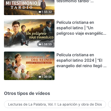
testimonio tardío"
Testimonio de
arrepentimiento
1:55:32
profundamente
Película cristiana en
conmovedor
español latino | "Un
peligroso viaje evangélico"
basada en una historia
real
1:58:55
Película cristiana en
español latino 2024 | "El
evangelio del reino llegó a
nuestra aldea"
1:39:56
Otros tipos de vídeos
Lecturas de La Palabra, Vol. I: La aparición y obra de Dios