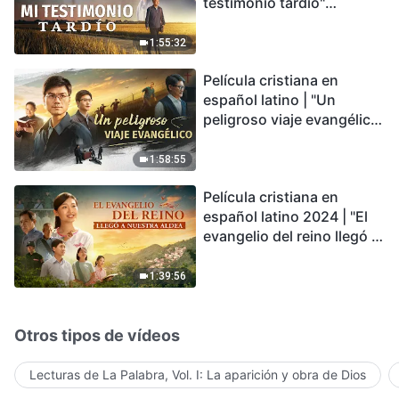
testimonio tardío"
Testimonio de
arrepentimiento
1:55:32
profundamente
Película cristiana en
conmovedor
español latino | "Un
peligroso viaje evangélico"
basada en una historia
real
1:58:55
Película cristiana en
español latino 2024 | "El
evangelio del reino llegó a
nuestra aldea"
1:39:56
Otros tipos de vídeos
Lecturas de La Palabra, Vol. I: La aparición y obra de Dios