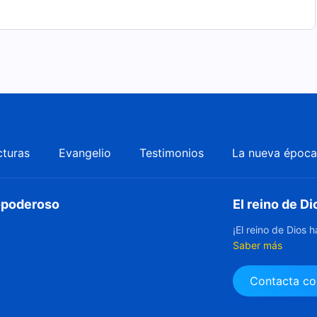
cturas
Evangelio
Testimonios
La nueva époc
dopoderoso
El reino de Di
¡El reino de Dios 
Saber más
Contacta co