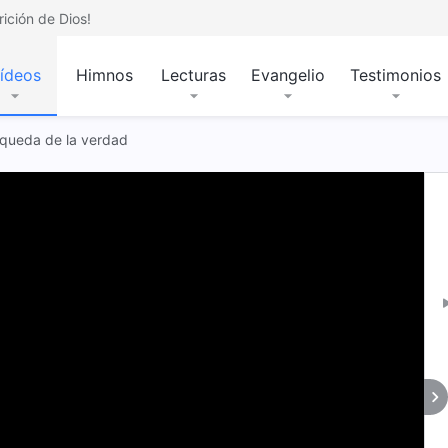
ición de Dios!
ídeos
Himnos
Lecturas
Evangelio
Testimonios
úsqueda de la verdad