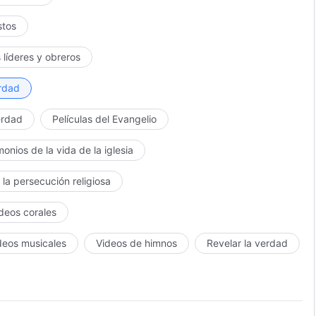
stos
 líderes y obreros
erdad
erdad
Películas del Evangelio
monios de la vida de la iglesia
 la persecución religiosa
ídeos corales
deos musicales
Videos de himnos
Revelar la verdad