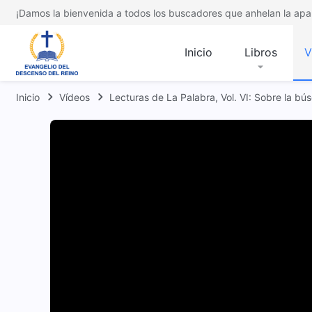
¡Damos la bienvenida a todos los buscadores que anhelan la apar
Inicio
Libros
V
Inicio
Vídeos
Lecturas de La Palabra, Vol. VI: Sobre la b