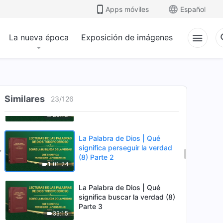
(7) Parte 2
Apps móviles
Español
1:33:22
La nueva época
Exposición de imágenes
La Palabra de Dios | Qué
significa perseguir la verdad
(7) Parte 3
1:20:22
La Palabra de Dios | Qué
Similares
significa perseguir la verdad
23
/
126
(8) Parte 1
28:15
La Palabra de Dios | Qué
significa perseguir la verdad
(8) Parte 2
1:01:24
La Palabra de Dios | Qué
significa buscar la verdad (8)
Parte 3
33:15