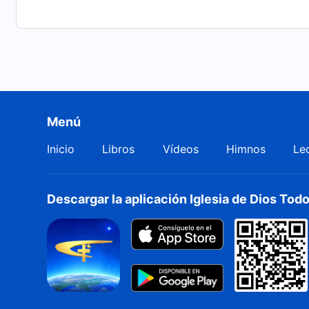
Menú
Inicio
Libros
Vídeos
Himnos
Le
Descargar la aplicación Iglesia de Dios To