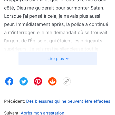
côté, Dieu me guiderait pour surmonter Satan.
Lorsque j’ai pensé à cela, je n’avais plus aussi
peur. Immédiatement après, la police a continué
à m’interroger, elle me demandait où se trouvait
l’argent de l’Église et qui étaient les dirigeants
supérieurs. Je suis restée silencieuse tout le
temps. L’un des officiers de police, furieux, a
Lire plus
placé une matraque électrique sur le dos de mes
mains et a commencé à m’infliger des décharges
électriques, mais je n’avais pas le droit de bouger
pendant que je les recevais. Mes mains
tremblaient de manière incontrôlable, et plus je
Précédent:
Des blessures qui ne peuvent être effacées
tremblais, plus il m’électrocutait intensément. À
Suivant:
Après mon arrestation
chaque décharge, tout mon corps tremblait, et je