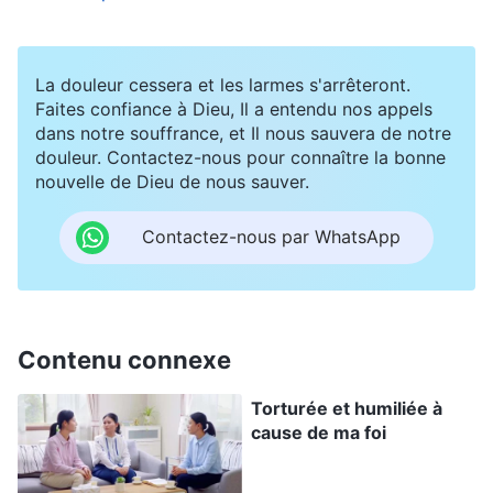
criais de douleur. Puis le policier a marché sur
mes tibias, et a utilisé la matraque électrique
La douleur cessera et les larmes s'arrêteront.
pour m’infliger des décharges partout sur les
Faites confiance à Dieu, Il a entendu nos appels
dans notre souffrance, et Il nous sauvera de notre
pieds, poussant mes jambes à se contracter
douleur. Contactez-nous pour connaître la bonne
instinctivement. Le policier a continué à
nouvelle de Dieu de nous sauver.
m’interroger : « Crache le morceau ! Où sont les
Contactez-nous par WhatsApp
200 000 yuans ? » Je ne disais toujours rien. Il
s’est mis en colère, et a commencé à m’infliger
des décharges au hasard, sur ma mâchoire, sur
mon dos et à l’arrière de ma tête. Lorsqu’il m’a
Contenu connexe
électrocutée à l’arrière de la tête avec sa
Torturée et humiliée à
matraque, j’ai eu l’impression que ma tête avait
cause de ma foi
été violemment heurtée par quelque chose de
dur. La douleur était insupportable, et ma tête