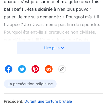
quand il s’est jeté sur moi et m’a giflée deux fois :
baf ! baf ! J’étais sidérée à n’en plus pouvoir
parler. Je me suis demandé : « Pourquoi m’a-t-il
frappée ? Je n’avais même pas fini de répondre.
Pourquoi étaient-ils si brutaux et non civilisés,
complètement différents de ce que j’avais
imaginé de la police du peuple ? » Ensuite, il m’a
Lire plus
demandé quel âge j’avais, et quand je lui ai
répondu honnêtement que j’avais dix-sept ans,
baf, baf, il m’a encore frappée au visage et m’a
grondée pour avoir menti. Après cela, peu
La persécution religieuse
importe ce que je disais, il me donnait des coups
à tort et à travers au visage, à tel point que mon
visage brûlait de douleur. Je me suis souvenue
Précédent:
Durant une torture brutale