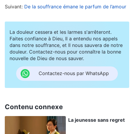
avoir entendu mes frères et sœurs dire
Suivant:
De la souffrance émane le parfum de l’amour
qu’essayer de raisonner avec ces policiers vicieux
ne marcherait pas. Maintenant, après en avoir
moi-même fait l’expérience, je n’ai dès lors plus
La douleur cessera et les larmes s'arrêteront.
Faites confiance à Dieu, Il a entendu nos appels
prononcé un mot, peu importe ce qu’ils
dans notre souffrance, et Il nous sauvera de notre
demandaient. Quand ils ont vu que je ne voulais
douleur. Contactez-nous pour connaître la bonne
nouvelle de Dieu de nous sauver.
pas parler, ils m’ont crié dessus : « Fille de pute !
Je te donnerai de quoi réfléchir ! Sinon, tu ne
Contactez-nous par WhatsApp
nous donneras pas un compte rendu véridique !
» Après avoir dit cela, l’un d’eux m’a férocement
frappée deux fois dans la poitrine, me faisant
Contenu connexe
tomber lourdement au sol. Il m’a ensuite donné
deux violents coups de pied et m’a tirée du sol
La jeunesse sans regret
pour me crier de m’agenouiller. Je n’ai pas obéi,