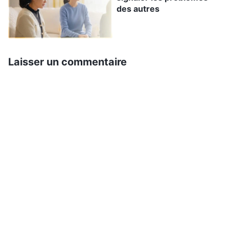
faisait rien. Ces signalements des frères et
des autres
sœurs m’attristaient beaucoup et j’avais
l’impression de ne pas voir clairement qui elle
était. J’ai prié Dieu, Lui demandant de me guider
Laisser un commentaire
pour que j’acquière du discernement.
Plus tard, j’ai lu ces
paroles de Dieu
: «
Comment
peut-on juger si un dirigeant s’acquitte des
responsabilités des dirigeants et des ouvriers,
ou s’il est un faux dirigeant ? Au niveau le plus
fondamental, il faut regarder s’il est capable de
faire un réel travail, s’il a ce calibre ou non.
Ensuite, il faut voir s’il porte le fardeau pour
bien faire ce travail. Ignorez à quel point les