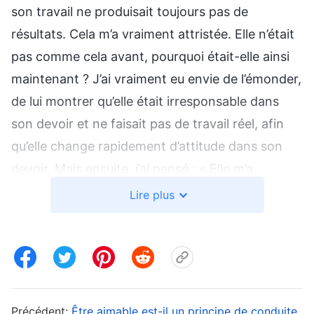
son travail ne produisait toujours pas de
résultats. Cela m’a vraiment attristée. Elle n’était
pas comme cela avant, pourquoi était-elle ainsi
maintenant ? J’ai vraiment eu envie de l’émonder,
de lui montrer qu’elle était irresponsable dans
son devoir et ne faisait pas de travail réel, afin
qu’elle change rapidement d’attitude dans son
devoir. Mais ensuite, j’ai pensé : « Elle m’a
toujours considérée comme une bonne
Lire plus
dirigeante et elle a souvent parlé du fardeau que
j’ai pour le travail de l’Église, de ma patience et de
ma compassion. Si j’expose son problème, la
bonne image qu’elle a de moi disparaîtra. » À
cette pensée, je lui ai juste adressé des paroles
Précédent:
Être aimable est-il un principe de conduite