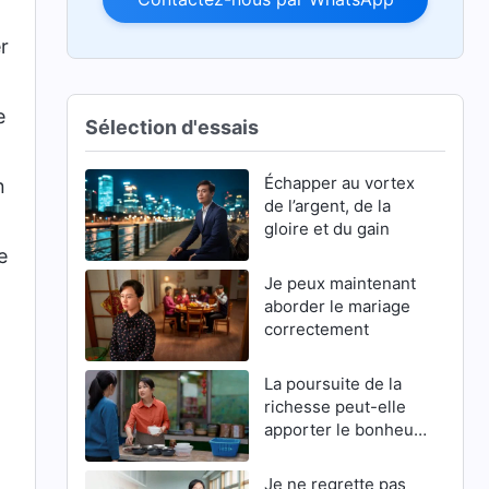
r
e
Sélection d'essais
Échapper au vortex
n
de l’argent, de la
gloire et du gain
e
Je peux maintenant
aborder le mariage
correctement
La poursuite de la
richesse peut-elle
apporter le bonheur
?
Je ne regrette pas