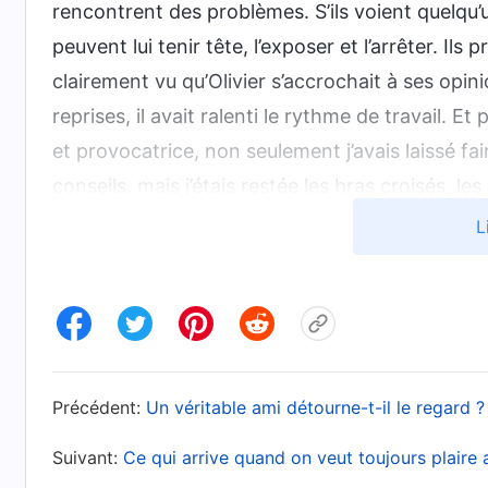
rencontrent des problèmes. S’ils voient quelqu’un
peuvent lui tenir tête, l’exposer et l’arrêter. Ils 
clairement vu qu’Olivier s’accrochait à ses opin
reprises, il avait ralenti le rythme de travail. E
et provocatrice, non seulement j’avais laissé f
conseils, mais j’étais restée les bras croisés, 
intérêts, au détriment de l’efficacité de notre tr
L
À première vue, chaque jour je m’affairais à fair
sincèrement le fardeau de mon devoir et n’étais
l’ampleur, de nombreuses personnes commençaien
nous pouvions accélérer notre cadence et produ
pourrions apporter notre contribution au travai
Précédent:
Un véritable ami détourne-t-il le regard ?
l’intention de Dieu. Pendant si longtemps, j’avai
Suivant:
Ce qui arrive quand on veut toujours plaire 
sans y remédier en temps opportun. Je manquai