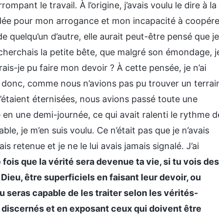
ompant le travail. À l’origine, j’avais voulu le dire à la
ndée pour mon arrogance et mon incapacité à coopére
de quelqu’un d’autre, elle aurait peut-être pensé que je
 cherchais la petite bête, que malgré son émondage, j
is-je pu faire mon devoir ? À cette pensée, je n’ai
Et donc, comme nous n’avions pas pu trouver un terrai
s’étaient éternisées, nous avions passé toute une
lé en une demi-journée, ce qui avait ralenti le rythme d
le, je m’en suis voulu. Ce n’était pas que je n’avais
s retenue et je ne le lui avais jamais signalé. J’ai
 fois que la vérité sera devenue ta vie, si tu vois des
ieu, être superficiels en faisant leur devoir, ou
tu seras capable de les traiter selon les vérités-
e discernés et en exposant ceux qui doivent être