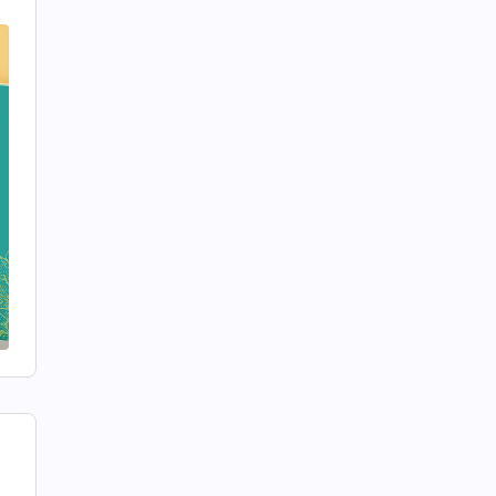
i
e
e
u