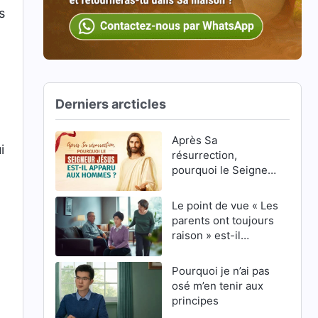
s
Derniers arcticles
Après Sa
i
résurrection,
pourquoi le Seigneur
Jésus est-Il apparu
aux hommes ?
Le point de vue « Les
parents ont toujours
raison » est-il
correct ?
Pourquoi je n’ai pas
osé m’en tenir aux
principes