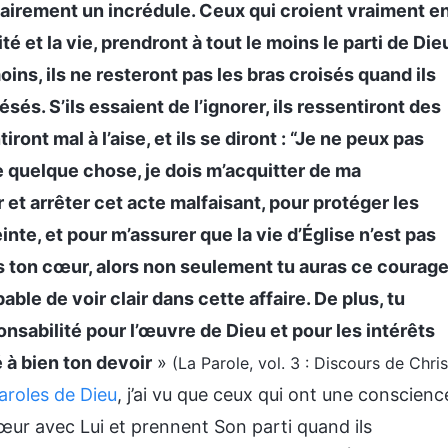
lairement un incrédule. Ceux qui croient vraiment e
é et la vie, prendront à tout le moins le parti de Die
moins, ils ne resteront pas les bras croisés quand ils
ésés. S’ils essaient de l’ignorer, ils ressentiront des
ont mal à l’aise, et ils se diront : “Je ne peux pas
ire quelque chose, je dois m’acquitter de ma
 et arrêter cet acte malfaisant, pour protéger les
inte, et pour m’assurer que la vie d’Église n’est pas
ns ton cœur, alors non seulement tu auras ce courag
ble de voir clair dans cette affaire. De plus, tu
onsabilité pour l’œuvre de Dieu et pour les intérêts
 à bien ton devoir
»
(La Parole, vol. 3 : Discours de Chris
aroles de Dieu
, j’ai vu que ceux qui ont une conscienc
œur avec Lui et prennent Son parti quand ils