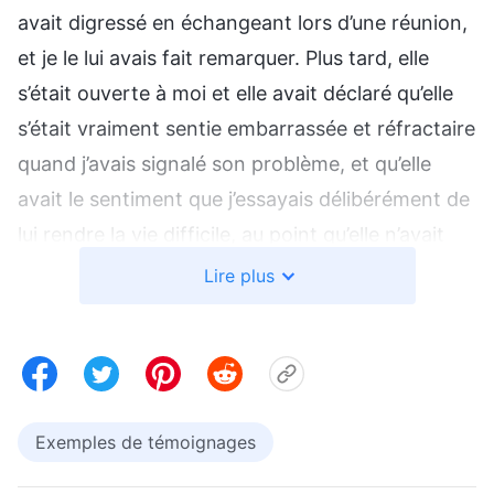
avait digressé en échangeant lors d’une réunion,
et je le lui avais fait remarquer. Plus tard, elle
s’était ouverte à moi et elle avait déclaré qu’elle
s’était vraiment sentie embarrassée et réfractaire
quand j’avais signalé son problème, et qu’elle
avait le sentiment que j’essayais délibérément de
lui rendre la vie difficile, au point qu’elle n’avait
même plus eu envie d’échanger lors des réunions
Lire plus
suivantes. Même si elle avait fini par chercher,
réfléchir sur elle-même, et qu’elle avait reconnu
ses problèmes, j’étais quand même bouleversée.
Par la suite, j’avais beaucoup hésité à souligner
Exemples de témoignages
les problèmes des autres. Repenser à ces
expériences m’a fait encore plus hésiter à