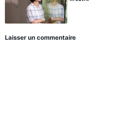
parler des problèmes que j’avais constatés chez
elle ? Mais je me suis alors dit que les choses
étaient déjà assez difficiles pour elle comme ça.
Si, moi aussi, je lui disais ce que je pensais, le
Laisser un commentaire
supporterait-elle et ne deviendrait-elle pas
négative ? Je craignais que si je lui signalais les
problèmes que j’avais vus en elle, elle ne pense
que j’étais dure et qu’elle s’éloigne de moi. Alors,
j’ai réfléchi soigneusement au ton à employer et
à la façon de m’exprimer avec tact, afin de ne
pas l’embarrasser. J’ai donc évoqué des
moments du passé où je m’étais exaltée moi-
même et m’étais mise en avant ; comment j’y
avais réfléchi et m’en étais rendu compte. Et