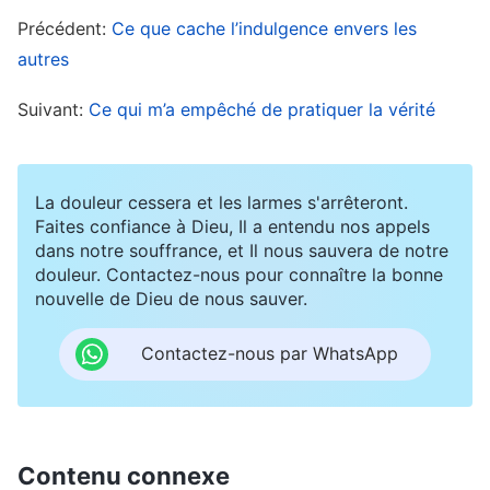
confronter Barbara. J’ai songé que notre relation
Précédent:
Ce que cache l’indulgence envers les
avait toujours été formidable, et je me suis
autres
demandé : si je lui signalais son problème, se
Suivant:
Ce qui m’a empêché de pratiquer la vérité
sentirait-elle gênée et mise sur la sellette ? Que
ferais-je si elle refusait de m’écouter et qu’elle
développait un préjugé contre moi si elle pensait
La douleur cessera et les larmes s'arrêteront.
Faites confiance à Dieu, Il a entendu nos appels
que j’exposais ses lacunes et que j’essayais de lui
dans notre souffrance, et Il nous sauvera de notre
rendre la vie difficile, et qu’elle refusait ensuite de
douleur. Contactez-nous pour connaître la bonne
nouvelle de Dieu de nous sauver.
me reconnaître ? Comme nous nous croisions
souvent tous les jours, la situation serait
Contactez-nous par WhatsApp
vraiment gênante. Elle ne s’était pas toujours
mise en avant comme ça. Peut-être qu’en lisant
la parole de Dieu, elle arriverait à réfléchir et à
Contenu connexe
comprendre son problème toute seule. Peu