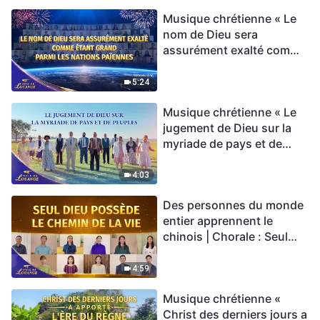
Musique chrétienne « Le
nom de Dieu sera
assurément exalté comme
étant grand parmi les
nations païennes » Hymne
5:24
choral | Voix de louange
Musique chrétienne « Le
2026
jugement de Dieu sur la
myriade de pays et de
peuples » Hymne choral |
Voix de louange 2026
4:03
Des personnes du monde
entier apprennent le
chinois | Chorale : Seul
Dieu possède le chemin
de la vie | Voix de louange
4:59
2026
Musique chrétienne «
Christ des derniers jours a