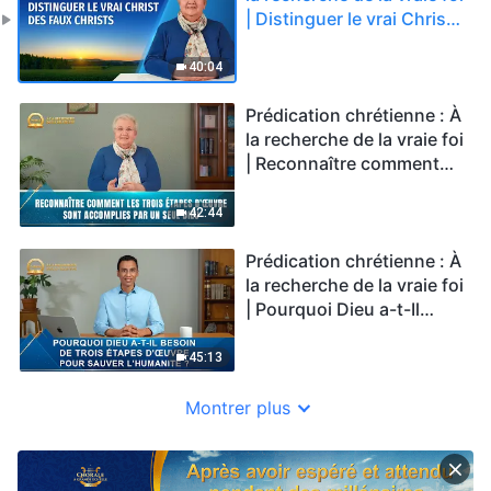
| Distinguer le vrai Christ
des faux Christs
40:04
Prédication chrétienne : À
la recherche de la vraie foi
| Reconnaître comment
les trois étapes d'œuvre
sont accomplies par un
42:44
seul Dieu
Prédication chrétienne : À
la recherche de la vraie foi
| Pourquoi Dieu a-t-Il
besoin de trois étapes
d'œuvre pour sauver
45:13
l'humanité ?
Montrer plus