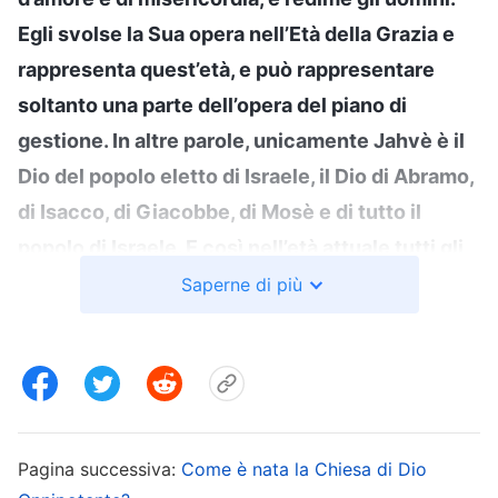
Egli svolse la Sua opera nell’Età della Grazia e
rappresenta quest’età, e può rappresentare
soltanto una parte dell’opera del piano di
gestione. In altre parole, unicamente Jahvè è il
Dio del popolo eletto di Israele, il Dio di Abramo,
di Isacco, di Giacobbe, di Mosè e di tutto il
popolo di Israele. E così nell’età attuale tutti gli
Israeliti, tranne il popolo ebraico, adorano
Saperne di più
Jahvè. Compiono sacrifici a Lui sull’altare, e Lo
servono nel tempio indossando abiti
sacerdotali. Sperano nella riapparizione di
Jahvè. Soltanto Gesù è il Redentore
dell’umanità, Egli è il sacrificio per il peccato
Pagina successiva:
Come è nata la Chiesa di Dio
che ha redento l’umanità dal peccato. In altre