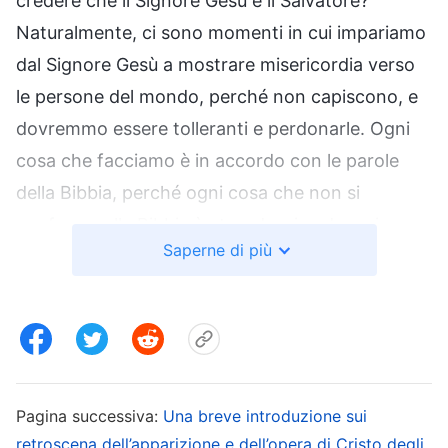
credere che il Signore Gesù è il Salvatore?
Naturalmente, ci sono momenti in cui impariamo
dal Signore Gesù a mostrare misericordia verso
le persone del mondo, perché non capiscono, e
dovremmo essere tolleranti e perdonarle. Ogni
cosa che facciamo è in accordo con le parole
della Bibbia, perché ogni cosa che non si
conforma alla Bibbia è eterodossia ed eresia.
Saperne di più
Una convinzione di questo tipo è profondamente
radicata nella mente di ciascuno di noi. Il nostro
Signore è nella Bibbia e se non ci allontaniamo
dalla Bibbia non ci allontaneremo da Lui; se
osserviamo questo principio, allora saremo salvi.
Ci sproniamo e ci sosteniamo gli uni con gli altri,
Pagina successiva:
Una breve introduzione sui
retroscena dell’apparizione e dell’opera di Cristo degli