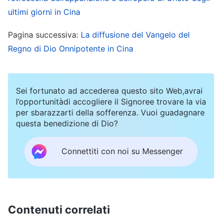
altrimenti la Sua opera non potrà raggiungere il
ultimi giorni in Cina
proprio obiettivo
”
(La Parola, Vol. 1: L’apparizione e
l’opera di Dio, “Come possono coloro che nelle loro
Pagina successiva:
La diffusione del Vangelo del
Regno di Dio Onnipotente in Cina
nozioni hanno delimitato Dio ricevere le Sue
. A causa dell’apparizione e dei
rivelazioni?”)
discorsi di Cristo degli ultimi giorni, sempre più
Sei fortunato ad accederea questo sito Web,avrai
persone che sono assetate e cercano la verità
l’opportunitàdi accogliere il Signoree trovare la via
sono state conquistate e purificate dalla parola
per sbarazzarti della sofferenza. Vuoi guadagnare
questa benedizione di Dio?
di Dio Onnipotente e hanno visto, nel giudizio e
nel castigo di Dio, l’apparizione di Dio e il ritorno
Connettiti con noi su Messenger
del Redentore.
La Chiesa di Dio Onnipotente si è costituita in
seguito all’apparizione e all’opera di Dio
Contenuti correlati
Onnipotente – il Signore Gesù ritornato, Cristo