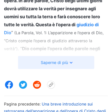
opera. In altre parole, Cristo degli ultimi giorni
dovrà utilizzare la verità per insegnare agli
uomini su tutta la terra e farà conoscere loro
tutte le verità. Questa è l’opera di
giudizio di
Dio
”
(La Parola, Vol. 1: L’apparizione e l’opera di Dio,
“Cristo compie l’opera di giudizio attraverso la
. “
Dio compie l’opera delle parole negli
verità”)
ultimi giorni e queste parole sono quelle dello
Saperne di più
Spirito Santo, dato che Dio è lo Spirito Santo e
può anche farSi carne; quindi le parole dello
Spirito Santo, così come se ne parlava in
passato, sono le parole di Dio incarnato oggi.
[…] Affinché Dio pronunci discorsi per
Pagina precedente:
Una breve introduzione sui
compiere l’opera, Egli deve farSi carne,
retroscena dell’apparizione e dell’opera di Cristo degli