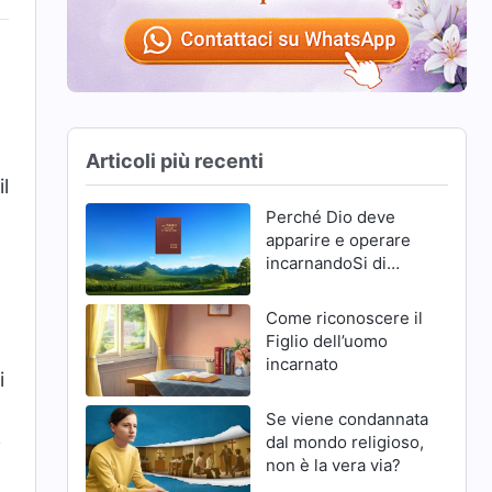
Articoli più recenti
l
Perché Dio deve
apparire e operare
incarnandoSi di
nuovo negli ultimi
giorni
Come riconoscere il
Figlio dell’uomo
incarnato
i
Se viene condannata
dal mondo religioso,
i
non è la vera via?