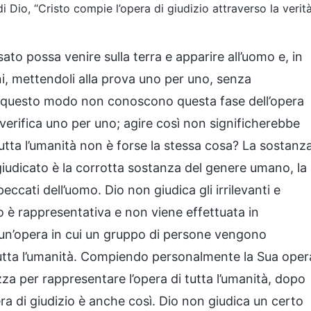
di Dio, “Cristo compie l’opera di giudizio attraverso la verit
o possa venire sulla terra e apparire all’uomo e, in
ni, mettendoli alla prova uno per uno, senza
n questo modo non conoscono questa fase dell’opera
i verifica uno per uno; agire così non significherebbe
tutta l’umanità non è forse la stessa cosa? La sostanz
giudicato è la corrotta sostanza del genere umano, la
eccati dell’uomo. Dio non giudica gli irrilevanti e
zio è rappresentativa e non viene effettuata in
è un’opera in cui un gruppo di persone vengono
i tutta l’umanità. Compiendo personalmente la Sua oper
zza per rappresentare l’opera di tutta l’umanità, dopo
ra di giudizio è anche così. Dio non giudica un certo