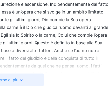
risurrezione e ascensione. Indipendentemente dal fatt
e, essa è un’opera che si svolge in un ambito limitato,
ante gli ultimi giorni, Dio compie la Sua opera
lla carne è il Dio che giudica l’uomo davanti al grand
li sia lo Spirito o la carne, Colui che compie l’opera
e gli ultimi giorni. Questo è definito in base alla Sua
base a diversi altri fattori. Anche se l’uomo nutre
l fatto del giudizio e della conquista di tutto il
endentemente da quel che ne pensa l’uomo, i fatti
L’opera è compiuta da Dio, ma la carne non è Dio”.
rne di più
 non può essere compiuta da nessuno, tranne che da
Dio, “L’umanità corrotta ha più bisogno della salvezza del D
incarnat