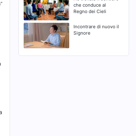
à”
che conduce al
Regno dei Cieli
Incontrare di nuovo il
Signore
a
a