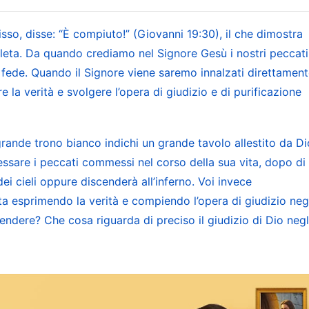
sso, disse: “È compiuto!” (Giovanni 19:30), il che dimostra
e sarà la fine dell’uomo. Perché si afferma che il
pleta. Da quando crediamo nel Signore Gesù i nostri peccati
anzi al grande trono bianco degli ultimi giorni? Non lo
er fede. Quando il Signore viene saremo innalzati direttamen
 fase? Non è proprio per rendere manifesto come ogni
la verità e svolgere l’opera di giudizio e di purificazione
scuno, durante l’opera di conquista del castigo e del
ere quindi classificato per tipo? Invece di affermare
grande trono bianco indichi un grande tavolo allestito da Di
 meglio dire che questo è mostrare come finirà ogni
essare i peccati commessi nel corso della sua vita, dopo di
ni e poi rivelarne le varie classi, e così decidere se
ei cieli oppure discenderà all’inferno. Voi invece
ta segue quella di ricompensa dei buoni e di punizione
sta esprimendo la verità e compiendo l’opera di giudizio neg
ente, ossia quelli che sono conquistati
tendere? Che cosa riguarda di preciso il giudizio di Dio negl
ella diffusione dell’opera all’intero universo; coloro
curità e affronteranno la calamità. Pertanto, l’uomo
artiene: i malfattori saranno raggruppati con i cattivi
i giusti saranno raggruppati con i buoni per ricevere la