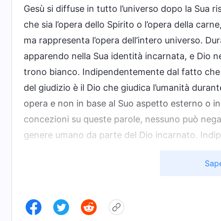
Gesù si diffuse in tutto l’universo dopo la Sua 
che sia l’opera dello Spirito o l’opera della carn
ma rappresenta l’opera dell’intero universo. Dur
apparendo nella Sua identità incarnata, e Dio ne
trono bianco. Indipendentemente dal fatto che Eg
del giudizio è il Dio che giudica l’umanità durant
opera e non in base al Suo aspetto esterno o in 
concezioni su queste parole, nessuno può negare i
genere umano da parte del Dio incarnato. Indip
sono, dopo tutto, fatti. Nessuno può dire che “
Sape
Questa è una sciocchezza, poiché quest’opera
Dio nella carne.
La Parola, Vol. 1: La manifestazione e l’opera di 