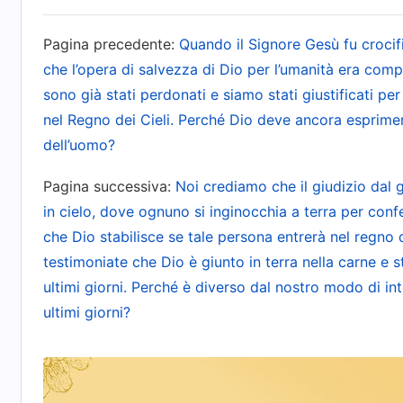
Pagina precedente:
Quando il Signore Gesù fu crocifi
L’opera di conquista attuale mira a palesare qual
che l’opera di salvezza di Dio per l’umanità era com
castigo e il giudizio odierni sono il giudizio din
sono già stati perdonati e siamo stati giustificati p
capisci? Perché l’opera di conquista è l’ultima
nel Regno dei Cieli. Perché Dio deve ancora esprimere 
classe umana finirà? Non è per consentire a cia
dell’uomo?
giudizio, di mostrare la sua vera natura e di ess
Pagina successiva:
Noi crediamo che il giudizio dal 
che questa è la conquista dell’umanità, sarebbe
in cielo, dove ognuno si inginocchia a terra per conf
classe umana, ossia giudicare i peccati degli uomi
che Dio stabilisce se tale persona entrerà nel regno d
essi sono giusti o malvagi. All’opera di conquis
testimoniate che Dio è giunto in terra nella carne e 
dei malvagi: coloro che obbediscono completam
ultimi giorni. Perché è diverso dal nostro modo di in
completamente, passeranno alla fase successiva d
ultimi giorni?
che non sono conquistati si ritroveranno nell’os
sarà classificato secondo la categoria a cui app
per essere privati in eterno della luce del sole; 