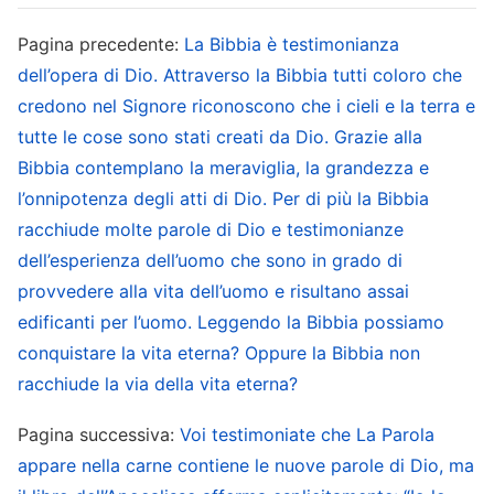
assimilarlo nella sua interezza, tutte le persone
religiose ne saranno sopraffatte. Soltanto questa
Pagina precedente:
La Bibbia è testimonianza
dell’opera di Dio. Attraverso la Bibbia tutti coloro che
è la più grande delle visioni: è quella che l’uomo
credono nel Signore riconoscono che i cieli e la terra e
anela maggiormente ad afferrare, ma anche
tutte le cose sono stati creati da Dio. Grazie alla
quella che gli è meno chiara. Quando vivevate
Bibbia contemplano la meraviglia, la grandezza e
nell’Età della Grazia non sapevate di cosa
l’onnipotenza degli atti di Dio. Per di più la Bibbia
trattasse l’opera svolta da Gesù né quella
racchiude molte parole di Dio e testimonianze
compiuta da Jahvè. Gli uomini non capivano
dell’esperienza dell’uomo che sono in grado di
perché Jahvè promulgasse leggi, perché
provvedere alla vita dell’uomo e risultano assai
edificanti per l’uomo. Leggendo la Bibbia possiamo
chiedesse alla moltitudine di rispettarle o perché
conquistare la vita eterna? Oppure la Bibbia non
dovesse essere edificato il tempio, e ancor meno
racchiude la via della vita eterna?
comprendevano perché gli Israeliti fossero stati
condotti dall’Egitto nel deserto e poi a Canaan.
Pagina successiva:
Voi testimoniate che La Parola
appare nella carne contiene le nuove parole di Dio, ma
Solo oggi queste questioni sono state rivelate.