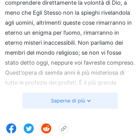
comprendere direttamente la volontà di Dio, a
meno che Egli Stesso non la spieghi rivelandola
agli uomini, altrimenti queste cose rimarranno in
eterno un enigma per l’uomo, rimarranno in
eterno misteri inaccessibili. Non parliamo dei
membri del mondo religioso; se non vi fosse
stato detto oggi, neppure voi l’avreste compreso.
Quest’opera di seimila anni è più misteriosa di
tutte le profezie dei profeti. È il più grande
mistero dalla creazione a oggi, e nessuno tra i
Saperne di più
profeti in tutte le età è mai riuscito a decifrarlo,
perché questo mistero viene rivelato solo nell’età
finale e non è mai stato rivelato prima. Se riuscite
a comprendere questo mistero e siete in grado di