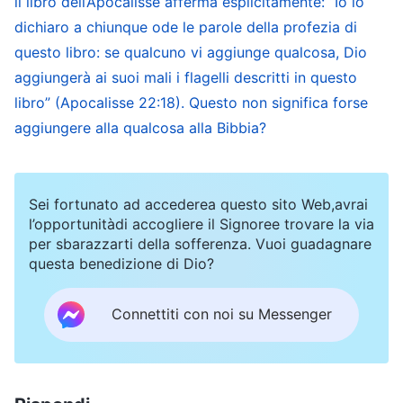
il libro dell’Apocalisse afferma esplicitamente: “Io lo
dichiaro a chiunque ode le parole della profezia di
[…] L’opera negli ultimi giorni mette a nudo
questo libro: se qualcuno vi aggiunge qualcosa, Dio
l’opera di Jahvè e di Gesù e tutti i misteri non
aggiungerà ai suoi mali i flagelli descritti in questo
compresi dall’uomo, allo scopo di rivelare la
libro” (Apocalisse 22:18). Questo non significa forse
destinazione e il fine dell’umanità e di concludere
aggiungere alla qualcosa alla Bibbia?
tutta l’opera di salvezza tra gli uomini. Questa
fase dell’opera negli ultimi giorni porta tutto a
termine. Tutti i misteri non compresi dall’uomo
Sei fortunato ad accederea questo sito Web,avrai
l’opportunitàdi accogliere il Signoree trovare la via
devono essere dipanati per consentire all’uomo
per sbarazzarti della sofferenza. Vuoi guadagnare
di penetrarvi in profondità e di avere una
questa benedizione di Dio?
conoscenza assolutamente chiara nel proprio
Connettiti con noi su Messenger
cuore. Solo allora la razza umana potrà essere
classificata in base alla natura di ognuno.
La Parola, Vol. 1: La manifestazione e l’opera di Dio, “Il