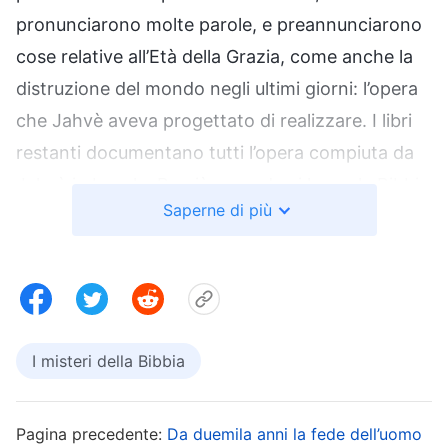
pronunciarono molte parole, e preannunciarono
cose relative all’Età della Grazia, come anche la
distruzione del mondo negli ultimi giorni: l’opera
che Jahvè aveva progettato di realizzare. I libri
restanti documentano tutti l’opera compiuta da
Jahvè in Israele. Perciò, quando si legge la Bibbia
Saperne di più
si acquisiscono informazioni perlopiù relative a
quanto compiuto da Jahvè in Israele; l’Antico
Testamento documenta soprattutto come Jahvè
operò nel guidare Israele, come fece uscire gli
Israeliti dall’Egitto per mezzo di Mosè, il quale li
I misteri della Bibbia
liberò dalle catene di Faraone e li condusse nel
deserto, dopodiché entrarono in Canaan e, da lì
Pagina precedente:
Da duemila anni la fede dell’uomo
in poi, ogni resoconto successivo riguarda la loro