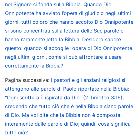
nel Signore si fonda sulla Bibbia. Quando Dio
vita in Canaan. Tutto il resto, tranne quanto
Onnipotente ha avviato l’opera di giudizio negli ultimi
sopra elencato, consiste in testimonianze
giorni, tutti coloro che hanno accolto Dio Onnipotente
storiche che narrano l’opera compiuta da Jahvè
si sono concentrati sulla lettura delle Sue parole e
in tutto il territorio di Israele. Quanto viene
hanno raramente letto la Bibbia. Desidero sapere
descritto nell’Antico Testamento rappresenta
questo: quando si accoglie l’opera di Dio Onnipotente
negli ultimi giorni, come si può affrontare e usare
l’operato di Jahvè nella regione in cui Egli aveva
correttamente la Bibbia?
creato Adamo ed Eva. Sin da quando Dio
cominciò ufficialmente a guidare gli uomini sulla
Pagina successiva:
I pastori e gli anziani religiosi si
terra dopo Noè, tutto ciò che viene riportato
attengono alle parole di Paolo riportate nella Bibbia:
nell’Antico Testamento riguarda il lavoro svolto in
“Ogni scrittura è ispirata da Dio” (2 Timoteo 3:16),
credendo che tutto ciò che è nella Bibbia siano parole
Israele. Come mai non vi è documentata alcuna
di Dio. Ma voi dite che la Bibbia non è composta
opera al di fuori di Israele? Perché questa terra è
interamente dalle parole di Dio; quindi, cosa significa
la culla del genere umano. In principio, non
tutto ciò?
esistevano altri paesi ad eccezione di Israele, e