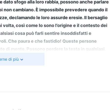
e dato sfogo alla loro rabbia, possono anche parlare
oi non cambiano. È impossibile prevedere quando il
izze, declamando le loro assurde eresie. Il bersaglio
i volta, così come lo sono l’origine e il contesto dei
lsiasi cosa può farli sentire insoddisfatti e
evoli. Che paura e che fastidio! Queste persone
 di mente. Possono perdere la testa in qualsiasi
ro il massimo odio per simili individui. Ognuno di
rne di più
espulsi. Non voglio avere a che fare con loro. Sono
to, sono pieni di sciocchezze ed eresie assurde e,
odo irruento. […] Non ammettono di avere un
ugli altri. Incolpano persino altre persone del
ti maltrattati, come se tutti i loro capricci e i loro
cun altro e loro non avessero altra scelta che