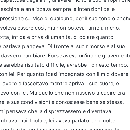
eschina e analizzava sempre le intenzioni delle
spressione sul viso di qualcuno, per il suo tono o anch
 voleva essere così, ma non poteva farne a meno.
a, infida e priva di umanità, di odiare quanto
e parlava piangeva. Di fronte al suo rimorso e al suo
e davvero cambiare. Forse aveva un’indole gravement
le sarebbe risultato difficile, avrebbe richiesto tempo.
on lei. Per quanto fossi impegnata con il mio dovere,
lavoro e l’ascoltavo mentre apriva il suo cuore, e
evo con lei. Ma quello che non riuscivo a capire era
elle sue condivisioni e conoscesse bene sé stessa,
lemi pensava che la disprezzassero e diventava
biava mai. Inoltre, lei aveva parlato con molte
 volte e in tanti avevano fatto comunione con lei.