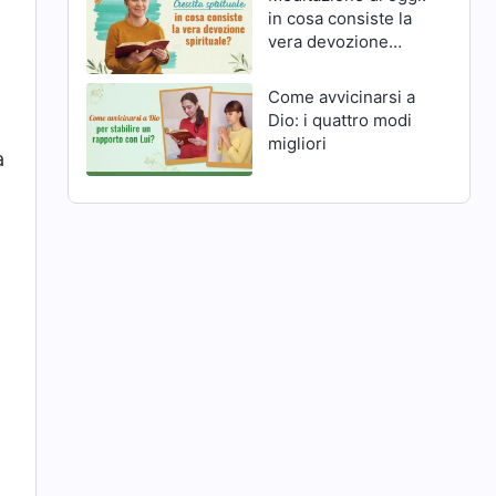
in cosa consiste la
vera devozione
spirituale?
Come avvicinarsi a
Dio: i quattro modi
a
migliori
a