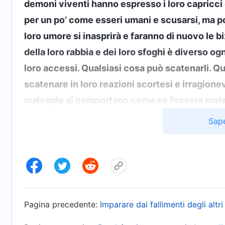
demoni viventi hanno espresso i loro capricci 
per un po’ come esseri umani e scusarsi, ma p
loro umore si inasprirà e faranno di nuovo le b
della loro rabbia e dei loro sfoghi è diverso ogn
loro accessi. Qualsiasi cosa può scatenarli. Qua
scatenare in loro reazioni scortesi e irragion
malvagie si comportano come se fossero malate
momento e nessuno sa di cosa sono capaci. Nut
Sape
loro deve essere epurato, devono essere tutti 
confusi nel pensiero e brutali nel temperamen
quando accade loro qualcosa, si sfogano in m
problema, scaricando invece le responsabilità s
proprio comportamento, sostenendo di essere sta
Pagina precedente:
Imparare dai fallimenti degli altri
problemi irragionevoli fossero causati da qual