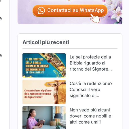
e
Articoli più recenti
e
Le sei profezie della
Bibbia riguardo al
ritorno del Signore
Gesù si sono
avverate
Cos'è la redenzione?
Conosci il vero
significato di
redenzione del
Signore Gesù?
Non vedo più alcuni
doveri come nobili e
altri come umili