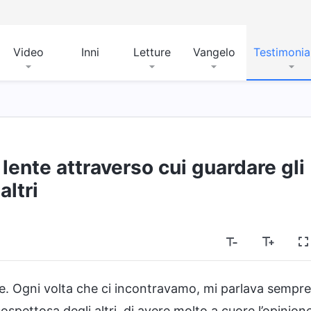
Video
Inni
Letture
Vangelo
Testimoni
 lente attraverso cui guardare gli
altri
e. Ogni volta che ci incontravamo, mi parlava sempre
ospettosa degli altri, di avere molto a cuore l’opinion