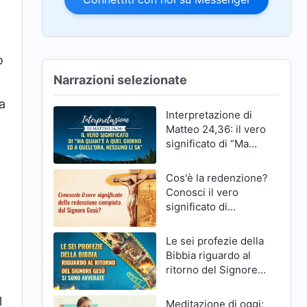
o
Narrazioni selezionate
a
Interpretazione di
Matteo 24,36: il vero
significato di “Ma
quant’è a quel giorno
ed a quell’ora,
Cos'è la redenzione?
nessuno li sa”
Conosci il vero
significato di
redenzione del
Signore Gesù?
Le sei profezie della
Bibbia riguardo al
ritorno del Signore
Gesù si sono
avverate
l
Meditazione di oggi: