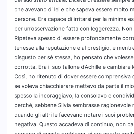
che avevano di lei e che sapeva essere molto m
persone. Era capace di irritarsi per la minima e
per un’osservazione fatta con leggerezza. Non
Ripeteva spesso di essere profondamente corrott
tenesse alla reputazione e al prestigio, e mentr
disgusto per sé stessa, ho pensato che voless
corrotta. Era il suo tallone d’Achille e cambiare 
Così, ho ritenuto di dover essere comprensiva c
se voleva chiacchierare mettevo da parte il mio 
spesso la incoraggiavo, la consolavo e condivid
perché, sebbene Silvia sembrasse ragionevole n
quando gli altri le facevano notare i suoi prob
negativa. Questo accadeva di continuo, non cam
persone di questo problema, si era aperta molte