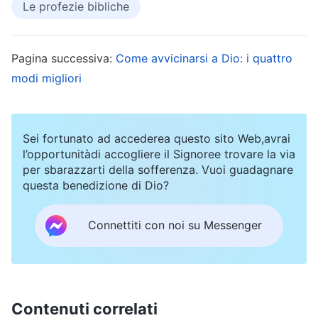
Le profezie bibliche
menzionato nella profezia si riferisce alle grandi
catastrofi. Negli ultimi anni, tutti abbiamo
assistito all’intensificarsi delle catastrofi, con
Pagina successiva:
Come avvicinarsi a Dio: i quattro
modi migliori
frequenti episodi di disastri come terremoti,
carestie, pestilenze e inondazioni che sono
davvero terrificanti; il mondo è in subbuglio e in
Sei fortunato ad accederea questo sito Web,avrai
costante cambiamento e ci sono frequenti
l’opportunitàdi accogliere il Signoree trovare la via
per sbarazzarti della sofferenza. Vuoi guadagnare
scoppi di guerre, incidenti violenti e attacchi
questa benedizione di Dio?
terroristici che continuano ad aumentare; il clima
globale si sta riscaldando e condizioni
Connettiti con noi su Messenger
atmosferiche estreme e varie meraviglie
astronomiche si verificano frequentemente. I
segni degli ultimi giorni profetizzati nella Bibbia
Contenuti correlati
sono apparsi uno dopo l’altro. La frequente