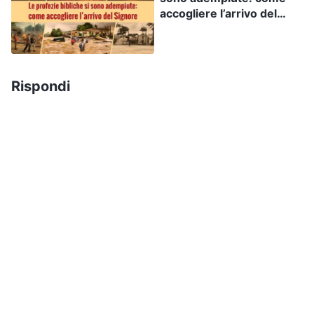
orecchi ascolti ciò che lo Spirito dice alle
accogliere l’arrivo del
Signore
chiese
”. Da queste profezie, possiamo vedere
che Dio proferirà parole negli ultimi giorni per
guidare le persone a entrare in tutta la verità,
Rispondi
compiendo una nuova fase dell’opera per
purificare e salvare le persone e portarle nel Suo
Regno. Solo ascoltando la voce di Dio e
anelando alla Sua apparizione possiamo
accogliere il ritorno del Signore Gesù, avere
l’opportunità di essere perfezionati e salvati da
Dio ed entrare nella meravigliosa destinazione
insieme a Lui. Diversamente, una volta che
mancheremo il ritorno del Signore, perderemo la
Sua salvezza, precipiteremo nelle grandi