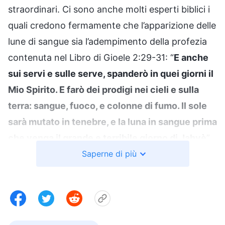
straordinari. Ci sono anche molti esperti biblici i
quali credono fermamente che l’apparizione delle
lune di sangue sia l’adempimento della profezia
contenuta nel Libro di Gioele 2:29-31: “
E anche
sui servi e sulle serve, spanderò in quei giorni il
Mio Spirito. E farò dei prodigi nei cieli e sulla
terra: sangue, fuoco, e colonne di fumo. Il sole
sarà mutato in tenebre, e la luna in sangue prima
che venga il grande e terribile giorno di Jahvè
”.
Inoltre, in Apocalisse 6:12, si afferma: “
Saperne di più
Poi vidi
quando l’Agnello aprì il sesto sigillo; e si fece un
gran terremoto. Il sole diventò nero come un
sacco di crine e la luna diventò tutta come
sangue
”. “
Il grande e terribile giorno
”