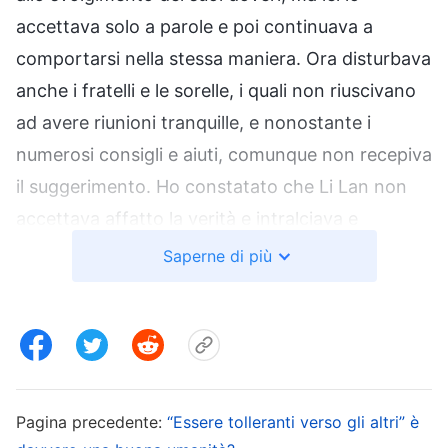
accettava solo a parole e poi continuava a
comportarsi nella stessa maniera. Ora disturbava
anche i fratelli e le sorelle, i quali non riuscivano
ad avere riunioni tranquille, e nonostante i
numerosi consigli e aiuti, comunque non recepiva
il suggerimento. Ho constatato che Li Lan non
accettava affatto la verità e intralciava e
disturbava continuamente la vita della chiesa ed
Saperne di più
era chiaro che non era adatta a rimanere nella
chiesa. Tuttavia, pensavo che, se io avessi
smascherato il suo comportamento, avrebbero
dovuto allontanarla come miscredente e questa
prospettiva mi turbava profondamente.
Pagina precedente:
“Essere tolleranti verso gli altri” è
Riflettevo sul fatto che avevo potuto accettare