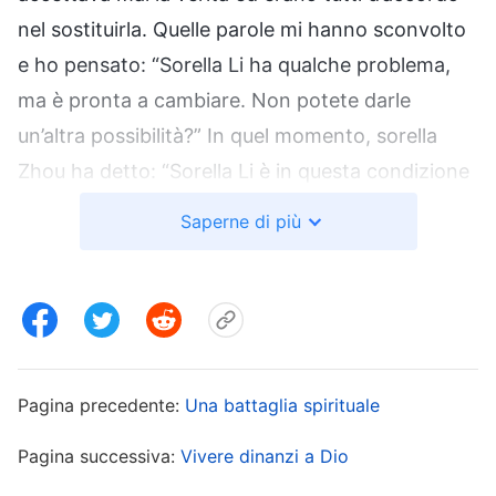
nel sostituirla. Quelle parole mi hanno sconvolto
e ho pensato: “Sorella Li ha qualche problema,
ma è pronta a cambiare. Non potete darle
un’altra possibilità?” In quel momento, sorella
Zhou ha detto: “Sorella Li è in questa condizione
da parecchio. Le sue condivisioni sono buone,
Saperne di più
ma non pratica ciò che dice. Non è cambiata
affatto. Non è adatta all’incarico”. Sono
intervenuta all’istante: “Sorella Li ha difficoltà ad
accettare la verità, ma è davvero intraprendente
e responsabile nel suo dovere. Di recente, alcuni
Pagina precedente:
Una battaglia spirituale
fratelli e sorelle sono stati passivi nei loro compiti
e lei li ha motivati”. Sorella Bai ha subito ribattuto:
Pagina successiva:
Vivere dinanzi a Dio
“Sorella Li dà l’impressione di correre sempre ed