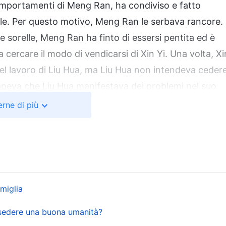
omportamenti di Meng Ran, ha condiviso e fatto
relle. Per questo motivo, Meng Ran le serbava rancore.
li e sorelle, Meng Ran ha finto di essersi pentita ed è
 cercare il modo di vendicarsi di Xin Yi. Una volta, Xi
nel lavoro di Liu Hua, ma Liu Hua non intendeva ceder
sapeva che Liu Hua manifestava dei problemi nel suo
olare e opprimere Xin Yi. Xin Yi si è sentita molto
rne di più
. In seguito, Meng Ran non solo non ha riflettuto su
deridere Xin Yi e l’ha ingiustamente etichettata come
improverato duramente Xin Yi per star percorrendo il
 anche gli altri fratelli e sorelle a criticarla. Sulla
 possedeva un’indole feroce.
amiglia
un incontro e ha parlato in difesa di Liu Hua: “Non
ssedere una buona umanità?