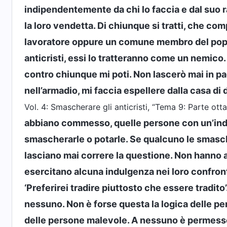
indipendentemente da chi lo faccia e dal suo ra
la loro vendetta. Di chiunque si tratti, che co
lavoratore oppure un comune membro del popol
anticristi, essi lo tratteranno come un nemico
contro chiunque mi poti. Non lascerò mai in pa
nell’armadio, mi faccia espellere dalla casa di d
Vol. 4: Smascherare gli anticristi, “Tema 9: Parte ott
abbiano commesso, quelle persone con un’ind
smascherarle o potarle. Se qualcuno le smasche
lasciano mai correre la questione. Non hanno al
esercitano alcuna indulgenza nei loro confronti
‘Preferirei tradire piuttosto che essere tradito’
nessuno. Non è forse questa la logica delle p
delle persone malevole. A nessuno è permesso 