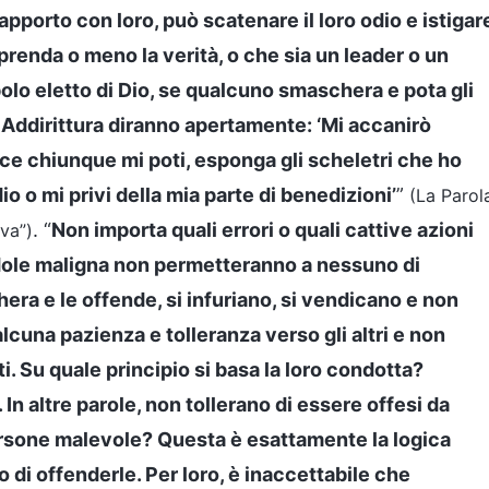
pporto con loro, può scatenare il loro odio e istigar
mprenda o meno la verità, o che sia un leader o un
o eletto di Dio, se qualcuno smaschera e pota gli
. Addirittura diranno apertamente: ‘Mi accanirò
ce chiunque mi poti, esponga gli scheletri che ho
io o mi privi della mia parte di benedizioni’
”
(La Parol
. “
Non importa quali errori o quali cattive azioni
ava”)
ole maligna non permetteranno a nessuno di
ra e le offende, si infuriano, si vendicano e non
cuna pazienza e tolleranza verso gli altri e non
. Su quale principio si basa la loro condotta?
. In altre parole, non tollerano di essere offesi da
ersone malevole? Questa è esattamente la logica
di offenderle. Per loro, è inaccettabile che