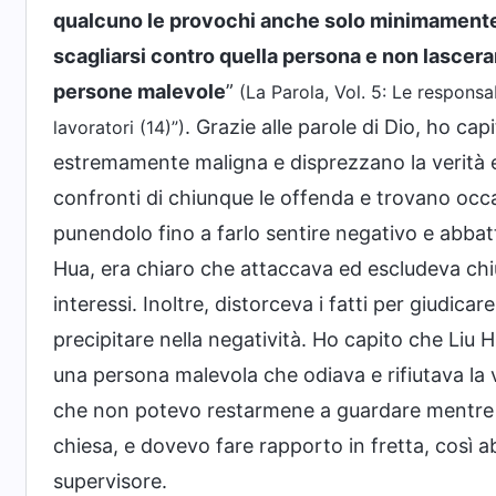
qualcuno le provochi anche solo minimamente 
scagliarsi contro quella persona e non lascer
persone malevole
”
(La Parola, Vol. 5: Le responsab
. Grazie alle parole di Dio, ho c
lavoratori (14)”)
estremamente maligna e disprezzano la verità 
confronti di chiunque le offenda e trovano occa
punendolo fino a farlo sentire negativo e abba
Hua, era chiaro che attaccava ed escludeva chi
interessi. Inoltre, distorceva i fatti per giudic
precipitare nella negatività. Ho capito che Liu
una persona malevola che odiava e rifiutava la 
che non potevo restarmene a guardare mentre 
chiesa, e dovevo fare rapporto in fretta, così a
supervisore.