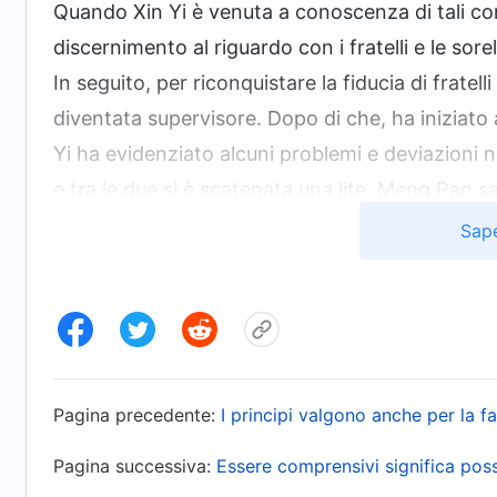
Quando Xin Yi è venuta a conoscenza di tali c
discernimento al riguardo con i fratelli e le so
In seguito, per riconquistare la fiducia di fratel
diventata supervisore. Dopo di che, ha iniziato a
Yi ha evidenziato alcuni problemi e deviazioni 
e tra le due si è scatenata una lite. Meng Ran 
lavoro, ma ha scelto di schierarsi con lei e di is
Sape
abbattuta e infelice e si è ammalata gravemente
sé stessa, ma ha anche trovato l’occasione per 
anticristo servendosi delle parole di Dio. Ha r
cammino di un anticristo e ha indotto con l’inganno
base di queste azioni, era chiaro che Meng Ran
Pagina precedente:
I principi valgono anche per la f
Alcuni giorni dopo, Meng Ran ci ha raggiunto a 
Pagina successiva:
Essere comprensivi significa po