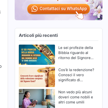
i
Articoli più recenti
Le sei profezie della
Bibbia riguardo al
ritorno del Signore
Gesù si sono
o
avverate
Cos'è la redenzione?
Conosci il vero
significato di
redenzione del
Signore Gesù?
Non vedo più alcuni
doveri come nobili e
altri come umili