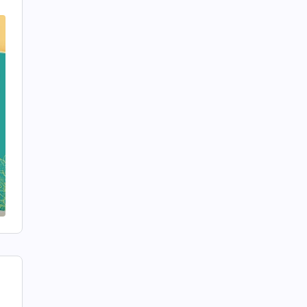
e
g
o
e
i