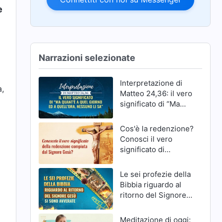
e
Narrazioni selezionate
Interpretazione di
a,
Matteo 24,36: il vero
significato di “Ma
quant’è a quel giorno
ed a quell’ora,
Cos'è la redenzione?
nessuno li sa”
Conosci il vero
significato di
redenzione del
Signore Gesù?
Le sei profezie della
Bibbia riguardo al
ritorno del Signore
Gesù si sono
avverate
Meditazione di oggi: