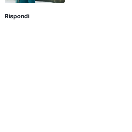
ad alto rischio pandemico; quindi, anche se il
lockdown viene revocato, potrei benissimo
Rispondi
contagiarmi e finire in quarantena una volta
uscita. E se mi contagiassi e morissi qui?” Questo
pensiero mi ha fatto sentire il cuore debole. Ho
pensato: “Adesso non ho nemmeno un posto
sicuro dove stare. È troppo pericoloso! Devo
finire il mio lavoro qui e andarmene il più presto
possibile per non dovermi nascondere da un
posto all’altro e vivere in uno stato così
oppressivo. Ma ora la pandemia imperversa; gli
autobus e i treni non girano più, quindi come
faccio ad andarmene?” Continuavo a pensare a
come andarmene senza correre rischi. Più