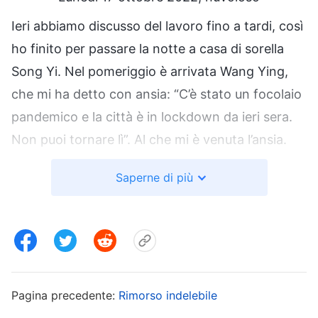
Ieri abbiamo discusso del lavoro fino a tardi, così
ho finito per passare la notte a casa di sorella
Song Yi. Nel pomeriggio è arrivata Wang Ying,
che mi ha detto con ansia: “C’è stato un focolaio
pandemico e la città è in lockdown da ieri sera.
Non puoi tornare lì”. Al che mi è venuta l’ansia.
Già è abbastanza difficile gestire le conseguenze
Saperne di più
dell’oppressione; ora è arrivata la pandemia e la
città è in lockdown. Come faremo a portare a
termine questo lavoro ora che ci troviamo di
fronte a un doppio problema? La pandemia sta
imperversando; fuori ci sono pattuglie ovunque.
Pagina precedente:
Rimorso indelebile
Tutti i posti di blocco sono strettamente