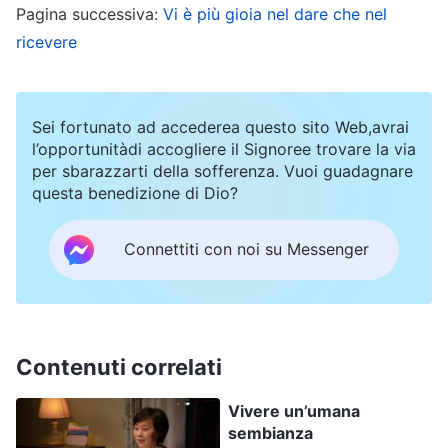
controllati. Anche se trovassi un luogo sicuro per
Pagina successiva:
Vi è più gioia nel dare che nel
i libri, non sarei in grado di proteggerli se venissi
ricevere
presa dalla polizia di pattuglia mentre li sposto.
Sarebbe una perdita ancora più grave. Ma non
Sei fortunato ad accederea questo sito Web,avrai
posso nemmeno lasciare i libri in luoghi non
l’opportunitàdi accogliere il Signoree trovare la via
sicuri. Cosa dovrei fare? La mia unica speranza è
per sbarazzarti della sofferenza. Vuoi guadagnare
questa benedizione di Dio?
che il lockdown venga revocato presto e che io
possa spostare i libri il prima possibile.
Connettiti con noi su Messenger
Giovedì 10 novembre 2022, nuvoloso con
pioggia
Questa mattina ho guardato con ansia fuori dalla
Contenuti correlati
finestra. Giù in strada c’era una lunga fila di
Vivere un’umana
persone che facevano il tampone. Non ho visto
sembianza