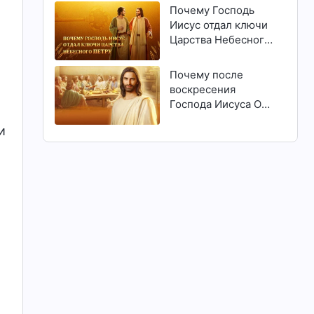
Почему Господь
Иисус отдал ключи
Царства Небесного
Петру
Почему после
воскресения
Господа Иисуса Он
явился людям?
и