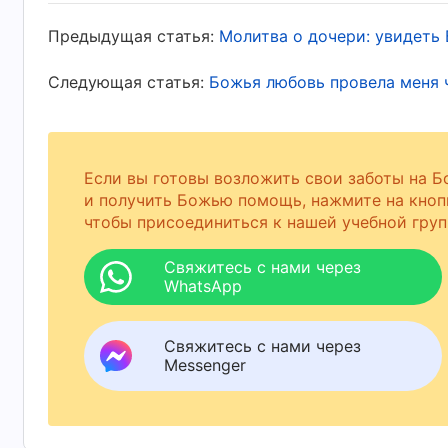
всех пальцев левой ноги, повреждения обои
Предыдущая статья:
Молитва о дочери: увидеть
тела. Я думала о том, как счастлив был му
вечером, а теперь он был таким... Чем боль
Следующая статья:
Божья любовь провела меня 
мое сердце.
На третий день после аварии состояние муж
Если вы готовы возложить свои заботы на Б
поверхностным, а лицо — восковым, будто он
и получить Божью помощь, нажмите на кноп
чтобы присоединиться к нашей учебной груп
родственники плакали и говорили, что он м
собирается покинуть нас, я чувствовала, чт
Свяжитесь с нами через
WhatsApp
больно. В то же время я осознала, наскол
бессильны перед лицом болезни. Все, что я
Свяжитесь с нами через
надеяться на Него и вверить Ему своего муж
Messenger
«Неисследимы пути Божьи», в котором гово
знает весь масштаб деяний Твоих? Мы види