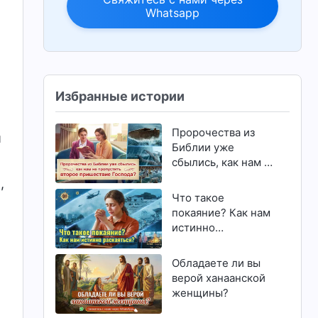
Whatsapp
Избранные истории
Пророчества из
й
Библии уже
сбылись, как нам не
пропустить второе
,
пришествие
Что такое
Господа?
покаяние? Как нам
истинно
раскаяться?
Обладаете ли вы
верой ханаанской
женщины?