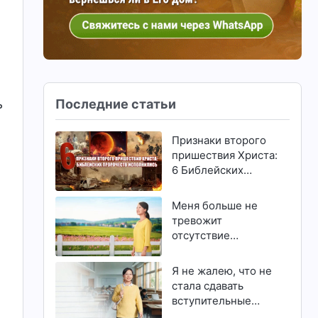
Последние статьи
ь
Признаки второго
пришествия Христа:
6 Библейских
пророчеств
исполнились
Меня больше не
тревожит
отсутствие
способностей и
талантов
Я не жалею, что не
стала сдавать
вступительные
экзамены в