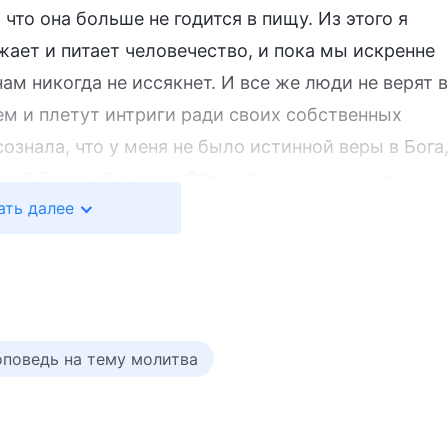
то она больше не годится в пищу. Из этого я
жает и питает человечество, и пока мы искренне
ам никогда не иссякнет. И все же люди не верят в
ем и плетут интриги ради своих собственных
сознала, что у меня не было истинной веры в Бога
воей будущей жизни. Это не только не могло
ать далее
силило давление и тяжесть, которые я
ась Богу, вверяя будущую жизнь своей семьи Его
ве я сказала, что хочу лишь иметь возможность
вам. В тот же момент я почувствовала, что
жение несколько ослабли.
поведь на тему молитва
скольку у него был перелом черепа, кровь
же были переломы трех ребер, правого бедра и