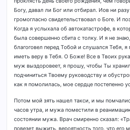
проклясть день своего рождения, чем гово
Богу, давал ли Бог или отбирал. Иов ни раз
громогласно свидетельствовал о Боге. И по
Когда я услыхала об автокатастрофе, в кот
была совершенно сбита с толку. И я не знаю,
благоговел перед Тобой и слушался Тебя, я
иметь веру в Тебя. О Боже! Все в Твоих рука
муж выздоровеет, я прошу, чтобы Ты хранил
подчиниться Твоему руководству и обустро
как я помолилась, мое сердце постепенно у
Потом мой зять нашел такси, и мы помчалис
часов утра, и мужа поместили в реанимацию
состоянии мужа. Врач смиренно сказал: «Т
повезет выжить, вероятность того, что его 