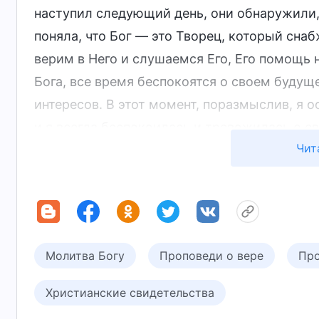
наступил следующий день, они обнаружили, ч
поняла, что Бог — это Творец, который снаб
верим в Него и слушаемся Его, Его помощь н
Бога, все время беспокоятся о своем будущ
интересов. В этот момент, поразмыслив, я о
и я всегда беспокоилась и тревожилась о с
Чит
решить мои проблемы, но, наоборот, лишь у
испытывала. Размышляя об этом, я помолил
рукам. Что бы ни сделал Бог, в своей молит
подчиниться Его суверенности и обустройст
испытываемые мной подавленность и напря
Молитва Богу
Проповеди о вере
Про
Я пришла в реанимацию и увидела мужа. По
Христианские свидетельства
продолжала течь из обоих ушей. У него так