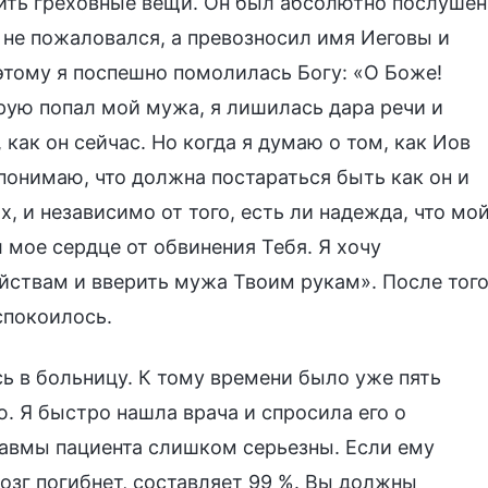
рить греховные вещи. Он был абсолютно послушен
у не пожаловался, а превозносил имя Иеговы и
этому я поспешно помолилась Богу: «О Боже!
орую попал мой мужа, я лишилась дара речи и
 как он сейчас. Но когда я думаю о том, как Иов
 понимаю, что должна постараться быть как он и
х, и независимо от того, есть ли надежда, что мо
 мое сердце от обвинения Тебя. Я хочу
йствам и вверить мужа Твоим рукам». После того
спокоилось.
ь в больницу. К тому времени было уже пять
. Я быстро нашла врача и спросила его о
равмы пациента слишком серьезны. Если ему
мозг погибнет, составляет 99 %. Вы должны