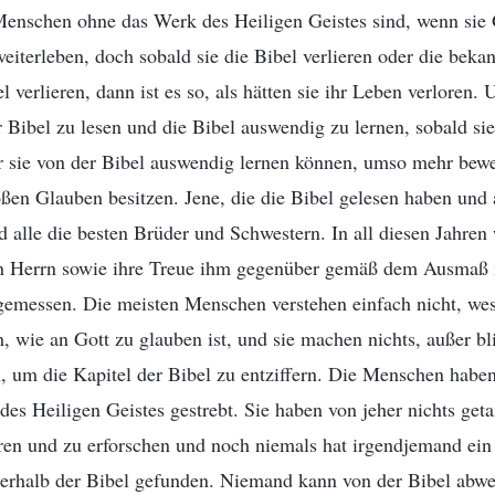
enschen ohne das Werk des Heiligen Geistes sind, wenn sie G
eiterleben, doch sobald sie die Bibel verlieren oder die beka
l verlieren, dann ist es so, als hätten sie ihr Leben verloren.
 Bibel zu lesen und die Bibel auswendig zu lernen, sobald si
 sie von der Bibel auswendig lernen können, umso mehr bewei
ßen Glauben besitzen. Jene, die die Bibel gelesen haben und
d alle die besten Brüder und Schwestern. In all diesen Jahre
n Herrn sowie ihre Treue ihm gegenüber gemäß dem Ausmaß 
gemessen. Die meisten Menschen verstehen einfach nicht, wes
h, wie an Gott zu glauben ist, und sie machen nichts, außer bl
, um die Kapitel der Bibel zu entziffern. Die Menschen haben
es Heiligen Geistes gestrebt. Sie haben von jeher nichts getan
eren und zu erforschen und noch niemals hat irgendjemand ei
ßerhalb der Bibel gefunden. Niemand kann von der Bibel abwe