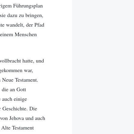
hrigem Führungsplan
sie dazu zu bringen,
ute wandelt, der Pfad
endeinem Menschen
ollbracht hatte, und
s gekommen war,
as Neue Testament.
 die an Gott
e auch einige
r Geschichte. Die
k von Jehova und auch
s Alte Testament