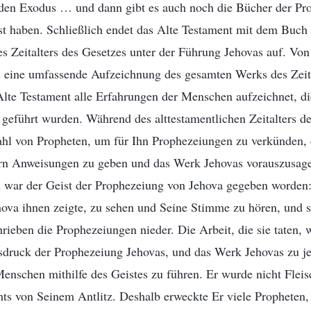
, den Exodus … und dann gibt es auch noch die Bücher der Pr
st haben. Schließlich endet das Alte Testament mit dem Buch
s Zeitalters des Gesetzes unter der Führung Jehovas auf. Vo
s eine umfassende Aufzeichnung des gesamten Werks des Zeita
Alte Testament alle Erfahrungen der Menschen aufzeichnet, di
geführt wurden. Während des alttestamentlichen Zeitalters d
ahl von Propheten, um für Ihn Prophezeiungen zu verkünden,
n Anweisungen zu geben und das Werk Jehovas vorauszusage
war der Geist der Prophezeiung von Jehova gegeben worden:
hova ihnen zeigte, zu sehen und Seine Stimme zu hören, und 
chrieben die Prophezeiungen nieder. Die Arbeit, die sie taten,
druck der Prophezeiung Jehovas, und das Werk Jehovas zu je
 Menschen mithilfe des Geistes zu führen. Er wurde nicht Fleis
ts von Seinem Antlitz. Deshalb erweckte Er viele Propheten