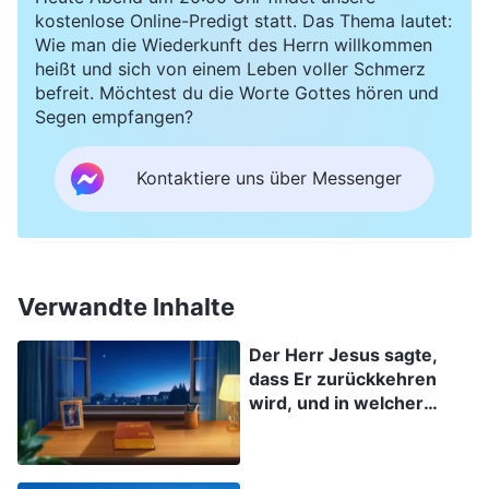
kostenlose Online-Predigt statt. Das Thema lautet:
wir zuerst vor Christus der letzten Tage, den
Wie man die Wiederkunft des Herrn willkommen
Allmächtigen Gott, kommen und Gottes Gericht
heißt und sich von einem Leben voller Schmerz
befreit. Möchtest du die Worte Gottes hören und
und Züchtigung in den letzten Tagen annehmen
Segen empfangen?
und erfahren, um von Gott gereinigt und
vollkommen gemacht zu werden. Wenn wir das
Kontaktiere uns über Messenger
nicht tun, dann sind wir nicht dazu berechtigt, in
das Himmelreich entrückt zu werden. Lasst uns
einige Absätze aus dem Wort des Allmächtigen
Verwandte Inhalte
Gottes lesen.
Der Allmächtige Gott
sagt: „
Du
weißt nur, dass Jesus in den letzten Tagen
Der Herr Jesus sagte,
herabkommen wird, aber wie genau wird Er
dass Er zurückkehren
wird, und in welcher
herabkommen? Ein Sünder wie du, der gerade
Weise wird Seine
erst erlöst worden ist und nicht verändert oder
Rückkehr sein?
von Gott vervollkommnet worden ist, könntest