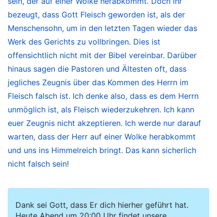
sein, der auf einer Wolke herabkommt. Doch ihr
Prophezeiung des Herrn Jesus: „
Zur Mitternacht
bezeugt, dass Gott Fleisch geworden ist, als der
aber ward ein Geschrei: Siehe, der Bräutigam
Menschensohn, um in den letzten Tagen wieder das
Werk des Gerichts zu vollbringen. Dies ist
kommt; geht aus ihm entgegen!
“
Die
(Mt 25,6)
offensichtlich nicht mit der Bibel vereinbar. Darüber
weisen Jungfrauen hören die Stimme des Herrn
hinaus sagen die Pastoren und Ältesten oft, dass
und kommen, um Ihn zu begrüßen. Als nächstes
jegliches Zeugnis über das Kommen des Herrn im
werden sie vom Herrn vor den Thron entrückt,
Fleisch falsch ist. Ich denke also, dass es dem Herrn
um Ihm gegenüberzustehen. Sie nehmen Gottes
unmöglich ist, als Fleisch wiederzukehren. Ich kann
Urteil, Reinigung und Vervollkommnung in den
euer Zeugnis nicht akzeptieren. Ich werde nur darauf
letzten Tagen an und schließlich, dank des
warten, dass der Herr auf einer Wolke herabkommt
und uns ins Himmelreich bringt. Das kann sicherlich
Gerichts durch Gottes Worte, wurde ihre
nicht falsch sein!
verdorbene Veranlagung gereinigt und sie
wurden vollkommen gemacht und zu
Überwindern. Wie du siehst, wenn wir erreichen
Dank sei Gott, dass Er dich hierher geführt hat.
wollen, was der Herr versprochen hat, müssen
Heute Abend um 20:00 Uhr findet unsere