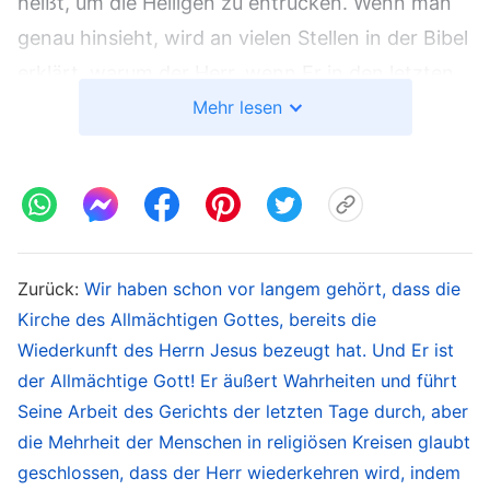
heißt, um die Heiligen zu entrücken. Wenn man
genau hinsieht, wird an vielen Stellen in der Bibel
erklärt, warum der Herr, wenn Er in den letzten
Tagen kommt, das Werk des Gerichts vollbringen
Mehr lesen
muss. Diese Prophezeiung, dass Gott in den
letzten Tagen wiederkommen wird, um das Werk
des Gerichts zu vollbringen, erscheint in der
Bibel öfter als alles andere; es gibt über 200
Stellen und viele Schriften prophezeien, dass
Zurück:
Wir haben schon vor langem gehört, dass die
Gottes Fleisch das Werk des Gerichts vollbringt.
Kirche des Allmächtigen Gottes, bereits die
Wiederkunft des Herrn Jesus bezeugt hat. Und Er ist
Zum Beispiel: „
Und er wird richten unter den
der Allmächtige Gott! Er äußert Wahrheiten und führt
Heiden und strafen viele Völker.
“
„Denn
(Jes 2,4)
Seine Arbeit des Gerichts der letzten Tage durch, aber
er kommt das Erdreich zu richten. Er wird den
die Mehrheit der Menschen in religiösen Kreisen glaubt
Erdboden richten mit Gerechtigkeit und die
geschlossen, dass der Herr wiederkehren wird, indem