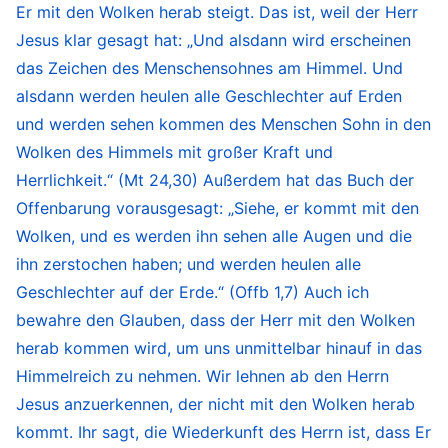
Völker mit Recht.“
„
Und sprach mit
(Ps 98,9)
Er mit den Wolken herab steigt. Das ist, weil der Herr
großer Stimme: Fürchtet Gott und
gebet
ihm die
Jesus klar gesagt hat: „Und alsdann wird erscheinen
Ehre; denn die Zeit seines Gerichts ist
das Zeichen des Menschensohnes am Himmel. Und
alsdann werden heulen alle Geschlechter auf Erden
gekommen!
“
„Darum daß er einen Tag
(Offb 14,7)
und werden sehen kommen des Menschen Sohn in den
gesetzt hat, an welchem er richten will den Kreis
Wolken des Himmels mit großer Kraft und
des Erdbodens mit Gerechtigkeit durch einen
Herrlichkeit.“ (Mt 24,30) Außerdem hat das Buch der
Mann, in welchem er's beschlossen hat …“
(Apg
Offenbarung vorausgesagt: „Siehe, er kommt mit den
„
Und hat ihm Macht gegeben, auch das
17,31)
Wolken, und es werden ihn sehen alle Augen und die
Gericht zu halten, darum daß er des Menschen
ihn zerstochen haben; und werden heulen alle
Sohn ist.
“
„
Denn der Vater richtet
(Joh 5,27)
Geschlechter auf der Erde.“ (Offb 1,7) Auch ich
bewahre den Glauben, dass der Herr mit den Wolken
niemand; sondern alles Gericht hat er dem Sohn
herab kommen wird, um uns unmittelbar hinauf in das
gegeben …
“
„
Wer mich verachtet und
(Joh 5,22)
Himmelreich zu nehmen. Wir lehnen ab den Herrn
nimmt meine Worte nicht auf, der hat schon
Jesus anzuerkennen, der nicht mit den Wolken herab
seinen Richter; das Wort, welches ich geredet
kommt. Ihr sagt, die Wiederkunft des Herrn ist, dass Er