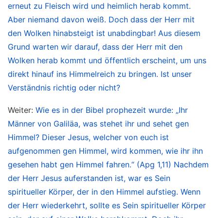
habe, das wird ihn richten am Jüngsten Tage.
“
erneut zu Fleisch wird und heimlich herab kommt.
„
Denn es ist Zeit, daß anfange das
(Joh 12,48)
Aber niemand davon weiß. Doch dass der Herr mit
Gericht an dem Hause Gottes.
“
Und
(1Petr 4,17)
den Wolken hinabsteigt ist unabdingbar! Aus diesem
Grund warten wir darauf, dass der Herr mit den
es gibt viele andere. Durch diese Schriften sehen
Wolken herab kommt und öffentlich erscheint, um uns
wir deutlich, dass Gottes Fleischwerdung
direkt hinauf ins Himmelreich zu bringen. Ist unser
sicherlich in den letzten Tagen kommen wird, um
Verständnis richtig oder nicht?
das Werk des Gerichts zu vollbringen.
Weiter:
Wie es in der Bibel prophezeit wurde: „Ihr
Gottes Fleisch wirkt in den letzten Tagen durch
Männer von Galiläa, was stehet ihr und sehet gen
den Ausdruck Seines Wortes, um zu richten, zu
Himmel? Dieser Jesus, welcher von euch ist
aufgenommen gen Himmel, wird kommen, wie ihr ihn
reinigen und die Menschheit zu retten. All jene,
gesehen habt gen Himmel fahren.“ (Apg 1,11) Nachdem
welche die Stimme des zurückgekehrten Herrn
der Herr Jesus auferstanden ist, war es Sein
Jesus hören, Ihn suchen und annehmen können,
spiritueller Körper, der in den Himmel aufstieg. Wenn
sind die weisen Jungfrauen, die mit Ihm zum
der Herr wiederkehrt, sollte es Sein spiritueller Körper
Hochzeitsfest gehen werden. Dies erfüllt die