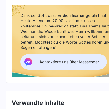
dennoch will Ich jedem sogenannten Heiligen m
euren eigenen Augen auf einer weißen Wolke 
Dank sei Gott, dass Er dich hierher geführt hat.
öffentlichen Erscheinens der Sonne der Gerecht
Heute Abend um 20:00 Uhr findet unsere
großer Begeisterung für dich sein. Jedoch sol
kostenlose Online-Predigt statt. Das Thema laut
Wie man die Wiederkunft des Herrn willkommen
Herabkommen Jesu vom Himmel bezeugst, auch 
heißt und sich von einem Leben voller Schmerz
hinabfährst, um bestraft zu werden, die Zeit
befreit. Möchtest du die Worte Gottes hören un
Segen empfangen?
worden ist und wenn Gott die Guten belohnt u
beendet sein, bevor der Mensch Zeichen sieht
Kontaktiere uns über Messenger
Diejenigen, die die Wahrheit annehmen und ni
worden sind, werden vor den Thron Gottes ge
Schöpfers eingetreten sein. Nur diejenigen, d
nicht auf einer weißen Wolke reitet, ein falsc
unterworfen, denn sie glauben nur an den Jesu
Verwandte Inhalte
nicht an, der ein strenges Gericht kundtut un