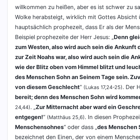
willkommen zu heißen, aber es ist schwer zu sa
Wolke herabsteigt, wirklich mit Gottes Absicht
hauptsächlich prophezeit, dass Er als der Me
Beispiel prophezeite der Herr Jesus: „
Denn glei
zum Westen, also wird auch sein die Ankunf
zur Zeit Noahs war, also wird auch sein die 
wie der Blitz oben vom Himmel blitzt und leuch
des Menschen Sohn an Seinem Tage sein. Zuvo
von diesem Geschlecht
“
. Der 
(Lukas 17,24-25)
bereit; denn des Menschen Sohn wird kommen z
. „
Zur Mitternacht aber ward ein Geschre
24,44)
entgegen!
“
. In diesen Propheze
(Matthäus 25,6)
Menschensohnes
“ oder dass „
des Menschen 
bezeichnet den Einen, der von einem Menschen