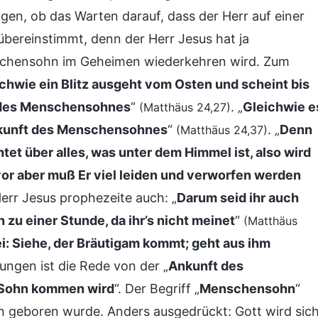
gen, ob das Warten darauf, dass der Herr auf einer
 übereinstimmt, denn der Herr Jesus hat ja
nschensohn im Geheimen wiederkehren wird. Zum
chwie ein Blitz ausgeht vom Osten und scheint bis
t des Menschensohnes
“
. „
Gleichwie e
(Matthäus 24,27)
Ankunft des Menschensohnes
“
. „
Denn
(Matthäus 24,37)
tet über alles, was unter dem Himmel ist, also wird
r aber muß Er viel leiden und verworfen werden
Herr Jesus prophezeite auch: „
Darum seid ihr auch
u einer Stunde, da ihr’s nicht meinet
“
(Matthäus
i: Siehe, der Bräutigam kommt; geht aus ihm
iungen ist die Rede von der „
Ankunft des
Sohn kommen wird
“. Der Begriff „
Menschensohn
“
 geboren wurde. Anders ausgedrückt: Gott wird sic