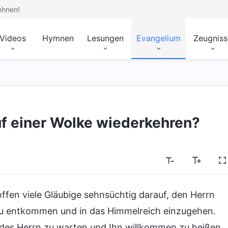
ehnen!
Videos
Hymnen
Lesungen
Evangelium
Zeugniss
auf einer Wolke wiederkehren?
ffen viele Gläubige sehnsüchtig darauf, den Herrn
u entkommen und in das Himmelreich einzugehen.
des Herrn zu warten und Ihn willkommen zu heißen,