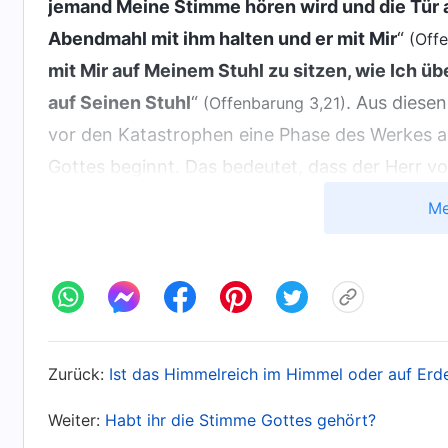
jemand Meine Stimme hören wird und die Tür 
Abendmahl mit ihm halten und er mit Mir
“
(Off
mit Mir auf Meinem Stuhl zu sitzen, wie Ich 
auf Seinen Stuhl
“
. Aus diese
(Offenbarung 3,21)
vor den Katastrophen eine Phase des Werkes a
Gottes beginnt. Das bedeutet, dass der Herr v
Werk des Gerichts tun wird, um eine Gruppe vo
Me
Überwindern zu machen. Die in der Offenbarun
diejenigen, die vor oder während der Katastrop
Vergangenheit gehört, dass das Tor der Erret
beginnen. Das heißt, Gottes Werk der Errettung
auf den Herrn warten, der auf einer Wolke he
Zurück:
Ist das Himmelreich im Himmel oder auf Erd
wird, kann Gott dann immer noch das Werk der
Weiter:
Habt ihr die Stimme Gottes gehört?
Worte des Allmächtigen Gottes sagen: „
Viele L