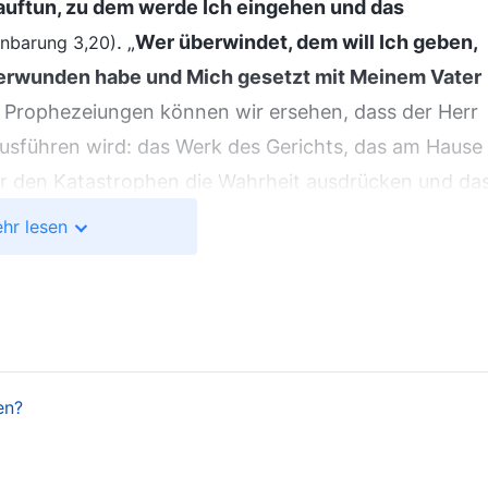
auftun, zu dem werde Ich eingehen und das
. „
Wer überwindet, dem will Ich geben,
enbarung 3,20)
überwunden habe und Mich gesetzt mit Meinem Vater
n Prophezeiungen können wir ersehen, dass der Herr
usführen wird: das Werk des Gerichts, das am Hause
or den Katastrophen die Wahrheit ausdrücken und da
n Menschen zu reinigen und zu erretten und sie zu
hr lesen
g prophezeiten Überwinder sind ohne Zweifel
hen perfektioniert werden. Wir alle haben in der
tung geschlossen wird, wenn die großen Katastrophe
 wird vollständig abgeschlossen sein. Wenn wir also
rabsteigt, was am Ende der Katastrophen geschehen
en?
 Errettung tun? Das wäre unmöglich. Genau wie die
eute mag es nicht kümmern, was Ich sage, aber