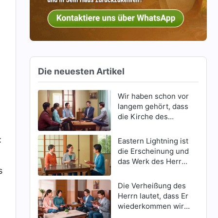
Die neuesten Artikel
Wir haben schon vor
langem gehört, dass
die Kirche des
Allmächtigen Gottes,
bereits die
:
Eastern Lightning ist
Wiederkunft des
die Erscheinung und
Herrn Jesus bezeugt
das Werk des Herrn?
hat. Und Er ist der
s
Das ist unmöglich! In
Allmächtige Gott! Er
Matthäus 24,29-30
Die Verheißung des
äußert Wahrheiten
steht geschrieben:
Herrn lautet, dass Er
und führt Seine
„Bald aber nach der
wiederkommen wird,
Arbeit des Gerichts
Trübsal derselben
um uns in das