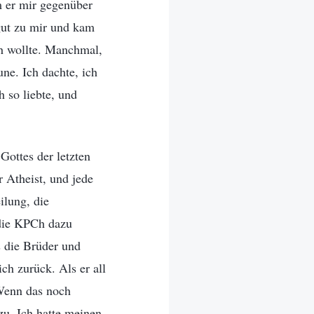
m er mir gegenüber
gut zu mir und kam
ch wollte. Manchmal,
ne. Ich dachte, ich
 so liebte, und
ottes der letzten
 Atheist, und jede
ilung, die
 die KPCh dazu
s die Brüder und
h zurück. Als er all
„Wenn das noch
 zu. Ich hatte meinen