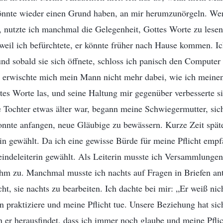
könnte wieder einen Grund haben, an mir herumzunörgeln. 
 nutzte ich manchmal die Gelegenheit, Gottes Worte zu lesen
 weil ich befürchtete, er könnte früher nach Hause kommen. I
nd sobald sie sich öffnete, schloss ich panisch den Compute
 erwischte mich mein Mann nicht mehr dabei, wie ich meine
ttes Worte las, und seine Haltung mir gegenüber verbesserte s
e Tochter etwas älter war, begann meine Schwiegermutter, sic
nnte anfangen, neue Gläubige zu bewässern. Kurze Zeit späte
n gewählt. Da ich eine gewisse Bürde für meine Pflicht empf
ndeleiterin gewählt. Als Leiterin musste ich Versammlungen
ahm zu. Manchmal musste ich nachts auf Fragen in Briefen ant
cht, sie nachts zu bearbeiten. Ich dachte bei mir: „Er weiß ni
praktiziere und meine Pflicht tue. Unsere Beziehung hat sich
n er herausfindet, dass ich immer noch glaube und meine Pflic