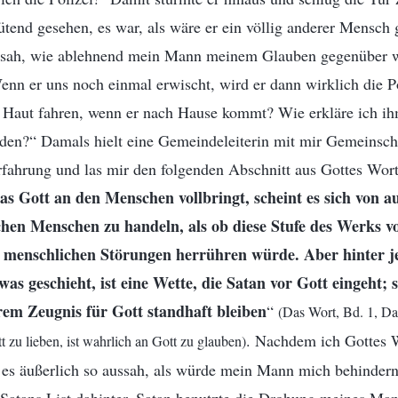
tend gesehen, es war, als wäre er ein völlig anderer Mensch
h sah, wie ablehnend mein Mann meinem Glauben gegenüber w
enn er uns noch einmal erwischt, wird er dann wirklich die P
 Haut fahren, wenn er nach Hause kommt? Wie erkläre ich ih
den?“ Damals hielt eine Gemeindeleiterin mit mir Gemeinscha
rfahrung und las mir den folgenden Abschnitt aus Gottes Wort
as Gott an den Menschen vollbringt, scheint es sich von 
chen Menschen zu handeln, als ob diese Stufe des Werks 
menschlichen Störungen herrühren würde. Aber hinter je
as geschieht, ist eine Wette, die Satan vor Gott eingeht; s
rem Zeugnis für Gott standhaft bleiben
“
(Das Wort, Bd. 1, Da
. Nachdem ich Gottes W
 zu lieben, ist wahrlich an Gott zu glauben)
 es äußerlich so aussah, als würde mein Mann mich behindern