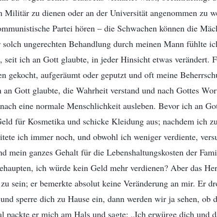
m Militär zu dienen oder an der Universität angenommen zu w
mmunistische Partei hören – die Schwachen können die Mäch
 solch ungerechten Behandlung durch meinen Mann fühlte ich
 seit ich an Gott glaubte, in jeder Hinsicht etwas verändert. 
lten gekocht, aufgeräumt oder geputzt und oft meine Beherrs
ich an Gott glaubte, die Wahrheit verstand und nach Gottes Wort
nach eine normale Menschlichkeit ausleben. Bevor ich an Got
 Geld für Kosmetika und schicke Kleidung aus; nachdem ich 
ete ich immer noch, und obwohl ich weniger verdiente, versu
nd mein ganzes Gehalt für die Lebenshaltungskosten der Fami
behaupten, ich würde kein Geld mehr verdienen? Aber das H
 zu sein; er bemerkte absolut keine Veränderung an mir. Er dr
 und sperre dich zu Hause ein, dann werden wir ja sehen, ob
al packte er mich am Hals und sagte: „Ich erwürge dich und d