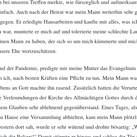
ch bei unseren Treffen merkte, wie fürsorglich und aufmerksa
 einfach. Auch nach der Heirat war mein Mann weiterhin sehr 
tgegen. Er erledigte Hausarbeiten und kaufte mir alles, was i
 war, munterte er mich auf und tolerierte meine schlechte Lau
 einen Mann zu haben, der sich so um mich kümmerte und mich
nsere Ehe wertzuschätzen.
nd der Pandemie, predigte mir meine Mutter das Evangelium G
ich, nach besten Kräften eine Pflicht zu tun. Mein Mann war
ns an Gott machte ihn rasend. Zusätzlich hatten die Verurte
e Verleumdungen der Kirche des Allmächtigen Gottes durch
inem Glauben sehr ablehnend gegenüberstand. Eines Tages, al
zu Hause eine Versammlung abhielten, kam mein Mann plötzlic
estern dort sah, wurde er sehr wütend und drohte bösartig: 
e ich die Polizei!“ Damit stürmte er hinaus und schlug die Tür