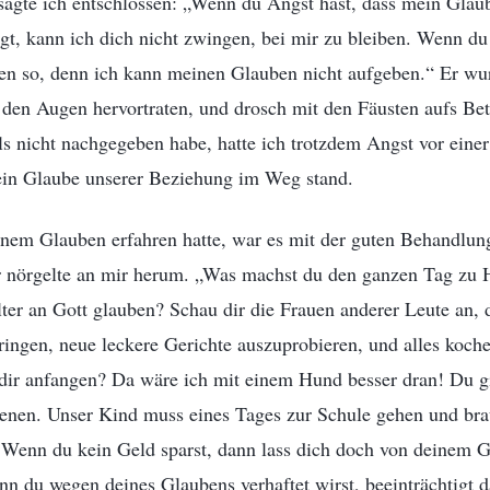
sagte ich entschlossen: „Wenn du Angst hast, dass mein Glaub
gt, kann ich dich nicht zwingen, bei mir zu bleiben. Wenn d
eben so, denn ich kann meinen Glauben nicht aufgeben.“ Er wu
 den Augen hervortraten, und drosch mit den Fäusten aufs Be
nicht nachgegeben habe, hatte ich trotzdem Angst vor eine
mein Glaube unserer Beziehung im Weg stand.
em Glauben erfahren hatte, war es mit der guten Behandlung
r nörgelte an mir herum. „Was machst du den ganzen Tag zu
ter an Gott glauben? Schau dir die Frauen anderer Leute an, 
ingen, neue leckere Gerichte auszuprobieren, und alles koch
 dir anfangen? Da wäre ich mit einem Hund besser dran! Du gi
enen. Unser Kind muss eines Tages zur Schule gehen und br
Wenn du kein Geld sparst, dann lass dich doch von deinem Go
nn du wegen deines Glaubens verhaftet wirst, beeinträchtigt 