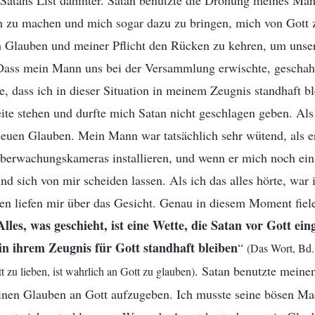
e Satans List dahinter. Satan benutzte die Drohung meines M
ch zu machen und mich sogar dazu zu bringen, mich von Gott z
 Glauben und meiner Pflicht den Rücken zu kehren, um unse
 Dass mein Mann uns bei der Versammlung erwischte, geschah
te, dass ich in dieser Situation in meinem Zeugnis standhaft b
ite stehen und durfte mich Satan nicht geschlagen geben. Als
h neuen Glauben. Mein Mann war tatsächlich sehr wütend, als 
Überwachungskameras installieren, und wenn er mich noch ei
und sich von mir scheiden lassen. Als ich das alles hörte, war
nen liefen mir über das Gesicht. Genau in diesem Moment fiel
Alles, was geschieht, ist eine Wette, die Satan vor Gott ein
in ihrem Zeugnis für Gott standhaft bleiben
“
(Das Wort, Bd.
. Satan benutzte mein
 zu lieben, ist wahrlich an Gott zu glauben)
inen Glauben an Gott aufzugeben. Ich musste seine bösen Ma