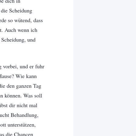
e dich in
u die Scheidung
rde so wütend, dass
tt. Auch wenn ich
r Scheidung, und
 vorbei, und er fuhr
 Hause? Wie kann
die den ganzen Tag
en können. Was soll
bst dir nicht mal
aucht Behandlung,
tt unterstützen,
das die Chancen