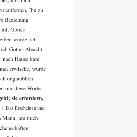
annes, um mich
u entfernen, Ihn zu
re Beziehung
 mit Gottes
leiben würde, ich
 ich Gottes Absicht
er nach Hause kam.
nmal erwische, würde
 ich unglaublich
en mir diese Worte
geht; sie erfordern,
 1, Das Erscheinen und
en Mann, um mich
chenschaften