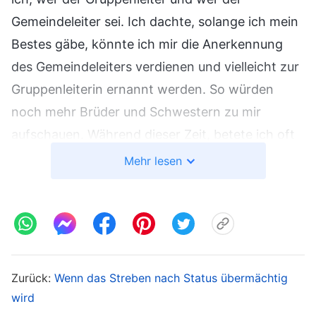
Gemeindeleiter sei. Ich dachte, solange ich mein
Bestes gäbe, könnte ich mir die Anerkennung
des Gemeindeleiters verdienen und vielleicht zur
Gruppenleiterin ernannt werden. So würden
noch mehr Brüder und Schwestern zu mir
aufschauen. Während dieser Zeit, betete ich oft
und vertraute auf Gott, wenn es in meinen
Mehr lesen
Predigten Dinge gab, die ich nicht verstand.
Nach einiger Zeit erzielte ich gute Ergebnisse bei
meiner Pflicht, was mich sehr glücklich machte.
Aber gleichzeitig fühlte ich mich auch schuldig,
weil ich wusste, dass ich eine falsche Einstellung
Zurück:
Wenn das Streben nach Status übermächtig
hatte. Mir ging es nur um die Bewunderung der
wird
anderen, nicht darum, meine Pflicht gut zu