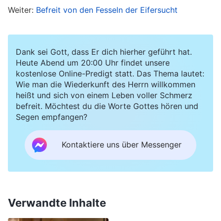
Weiter:
Befreit von den Fesseln der Eifersucht
erfüllen, aber Gott sieht in unsere Herzen und Er
hat mein Streben danach mit Sicherheit gehasst.
Ich betete zu Gott und bat Ihn um Seine
Dank sei Gott, dass Er dich hierher geführt hat.
Führung, um meine falschen Absichten
Heute Abend um 20:00 Uhr findet unsere
kostenlose Online-Predigt statt. Das Thema lautet:
aufzugeben. Nachdem ich gebetet hatte, fühlte
Wie man die Wiederkunft des Herrn willkommen
ich mich etwas besser. Dennoch strebte ich oft
heißt und sich von einem Leben voller Schmerz
befreit. Möchtest du die Worte Gottes hören und
weiterhin unbewusst danach, dass die Leute zu
Segen empfangen?
mir aufschauten. Wenn ich sah, wie andere ihre
Pflicht gut erfüllten, wollte ich sie übertreffen.
Kontaktiere uns über Messenger
Ich wusste, dass es falsch war, so zu denken,
aber ich konnte nicht anders. Ich konnte mich
nicht genug beruhigen, um meine Pflicht zu
Verwandte Inhalte
erfüllen. Mein Zustand wurde immer schlechter
und ich war schließlich unfähig, meine Pflicht zu