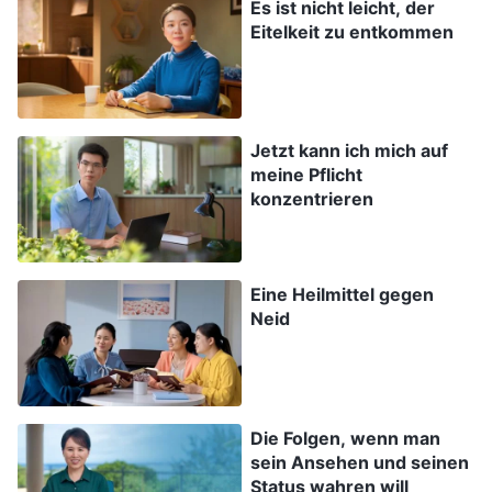
Es ist nicht leicht, der
Eitelkeit zu entkommen
erfüllen. Später habe ich zu Gott gebetet und bat
Ihn, mir zu helfen und mich dabei zu führen, von
dieser falschen Absicht abzulassen. Eines Tages
sah ich in einem Zeugnisvideo eine Passage aus
Jetzt kann ich mich auf
Gottes Wort, die mir ein wenig Erkenntnis über
meine Pflicht
konzentrieren
mich selbst brachte.
Der Allmächtige Gott
sagt:
„
Antichristen gehen ihrer Pflicht nur widerwillig
nach, um Segnungen zu erhalten. Sie
Eine Heilmittel gegen
erkundigen sich auch, ob sie sich zur Schau
Neid
stellen können und andere dadurch, dass sie
einer Pflicht nachgehen, zu ihnen aufsehen,
und ob die Oberen oder Gott wissen werden, ob
Die Folgen, wenn man
sie dieser Pflicht nachkommen. All das sind
sein Ansehen und seinen
Status wahren will
Dinge, die sie erwägen, wenn sie eine Pflicht